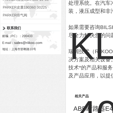
处理系统。在汽车
PARKER皮囊190360 00225
装，液压成型和非
PARKER排气阀
VV01311G0QF1026-54507-H
如果需要咨询BIL
联系我们
尽全力解决您的问
邮编（P.C）：200433
sales@riikoo.com
E-mail：
地址：上海市邯郸路10号
瑞阔技术（RiiK
决方案及相关设备
技术*的产品和服
及产品应用，以提
相关产品
ABB断路器E4S4