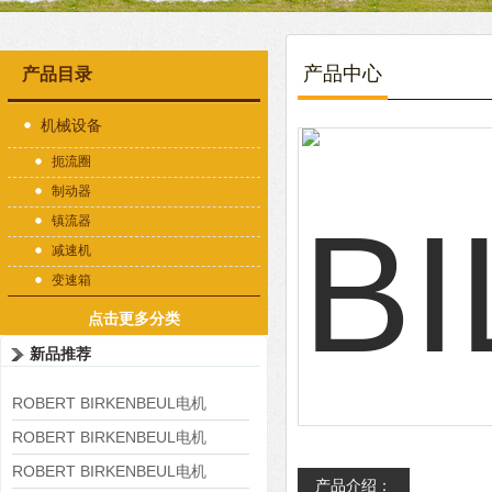
产品中心
产品目录
机械设备
扼流圈
制动器
镇流器
减速机
变速箱
点击更多分类
新品推荐
ROBERT BIRKENBEUL电机
8APE225M-4-IE3
ROBERT BIRKENBEUL电机
8APE180L-4 IE3
ROBERT BIRKENBEUL电机
产品介绍：