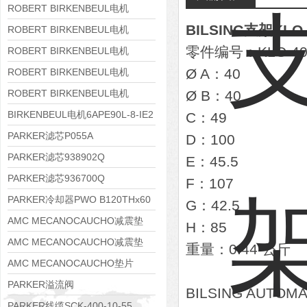
8APE160M-6 IE3
ROBERT BIRKENBEUL电机
BILSING支架KLO-
8APE160L-4-IE3
ROBERT BIRKENBEUL电机
零件编号：KLO-40
8APE112M-6K-IE3
ROBERT BIRKENBEUL电机
8APE100L-2 IE3
Ø A：40
ROBERT BIRKENBEUL电机
8APE90S-4 IE3
ROBERT BIRKENBEUL电机
Ø B：40
8APE80M-2K-IE3
BIRKENBEUL电机6APE90L-8-IE2
C：49
PARKER滤芯P055A
D：100
PARKER滤芯938902Q
E：45.5
PARKER滤芯936700Q
F：107
PARKER冷却器PWO B120THx60
G：42.5
AMC MECANOCAUCHO减震垫
H：85
138552
AMC MECANOCAUCHO减震垫
重量：0.44 公斤
138551
AMC MECANOCAUCHO垫片
608074
PARKER溢流阀
BILSING AU
RE06M35W2N1KWXG087
PARKER线缆SCK-400-10-55