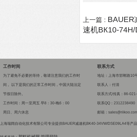
BAUER
上一篇 :
速机ВК10-74Н/
工作时间
联系方式
为了避免不必要的等待，敬请注意我们的工作时
地址：上海市邯郸路10
间 。以下是我们的正常工作时间，中国大陆法定
联系人：付清
节假日除外。
联系方式/传真：86-021-5
工作时间：周一至周五 早8：30-晚6：00
联系QQ：2312238490
周日、周六休息
邮箱：sales@riikoo.co
上海瑞阔自动化技术有限公司专业提供BAUER减速机BK40-34VW/DSE09LA4等产
塑料机械网
管理登陆