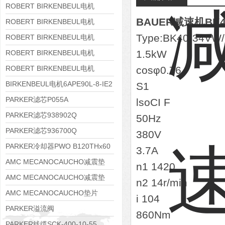
8APE160M-6 IE3
ROBERT BIRKENBEUL电机
BAUER减速机BK40
8APE160L-4-IE3
ROBERT BIRKENBEUL电机
Type:BK40-34VW
8APE112M-6K-IE3
ROBERT BIRKENBEUL电机
8APE100L-2 IE3
1.5kW
ROBERT BIRKENBEUL电机
8APE90S-4 IE3
ROBERT BIRKENBEUL电机
cosφ0.76
8APE80M-2K-IE3
BIRKENBEUL电机6APE90L-8-IE2
S1
PARKER滤芯P055A
lsoCI F
PARKER滤芯938902Q
50Hz
PARKER滤芯936700Q
380V
PARKER冷却器PWO B120THx60
3.7A
AMC MECANOCAUCHO减震垫
n1 1420
138552
AMC MECANOCAUCHO减震垫
n2 14r/min
138551
AMC MECANOCAUCHO垫片
i 104
608074
PARKER溢流阀
860Nm
RE06M35W2N1KWXG087
PARKER线缆SCK-400-10-55