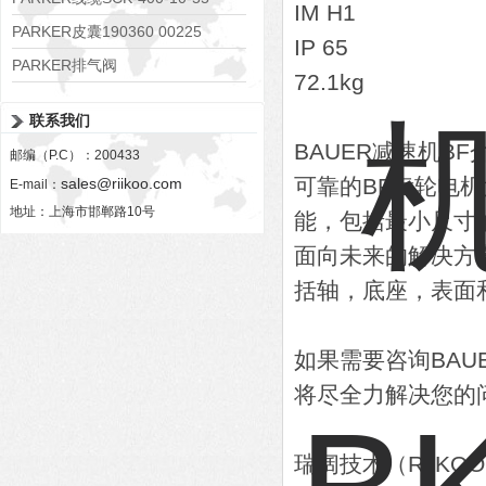
IM H1
PARKER皮囊190360 00225
IP 65
PARKER排气阀
72.1kg
VV01311G0QF1026-54507-H
联系我们
BAUER减速机BF
邮编（P.C）：200433
可靠的BF齿轮电
sales@riikoo.com
E-mail：
地址：上海市邯郸路10号
能，包括最小尺寸
面向未来的解决方
括轴，底座，表面
如果需要咨询BA
将尽全力解决您的
瑞阔技术（RiiK