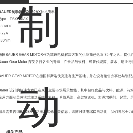
BAUER制动器ESX250AX
技术资料
Typa：ESX250AX
180VDC
0.72A
280Nm
德国BAUER GEAR MOTOR作为减速电机解决方案的供应商已达近 75 年之久
Bauer Gear Motor 深受各行各业的青睐，在食品与饮料、可替代能源、废水、钢
BAUER GEAR MOTOR在德国和斯洛伐克建有生产基地，并在设有销售办事处与装配
Bauer 设计的解决方案已在众多主要市场展示性能，其中包括食品与饮料、能源、
应用方面涵盖冲洗式输送系统、轧机、单轨系统、高架输送机、淤泥增稠剂、起重、
如果需要咨询BAUER制动器及其他相关信息，请随时致电瑞阔自动化，我们将尽全力
相关产品