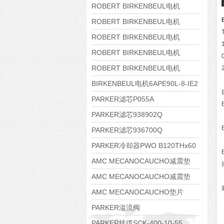
8APE160M-6 IE3
ROBERT BIRKENBEUL电机
8APE160L-4-IE3
ROBERT BIRKENBEUL电机
8APE112M-6K-IE3
ROBERT BIRKENBEUL电机
8APE100L-2 IE3
ROBERT BIRKENBEUL电机
8APE90S-4 IE3
ROBERT BIRKENBEUL电机
8APE80M-2K-IE3
BIRKENBEUL电机6APE90L-8-IE2
PARKER滤芯P055A
PARKER滤芯938902Q
PARKER滤芯936700Q
PARKER冷却器PWO B120THx60
AMC MECANOCAUCHO减震垫
138552
AMC MECANOCAUCHO减震垫
138551
AMC MECANOCAUCHO垫片
608074
PARKER溢流阀
RE06M35W2N1KWXG087
PARKER线缆SCK-400-10-55