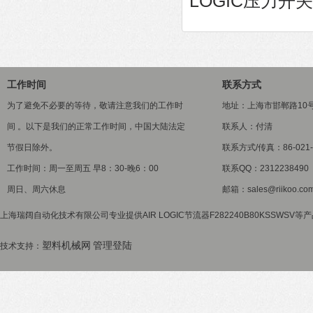
LOGIC压力开关F
工作时间
联系方式
为了避免不必要的等待，敬请注意我们的工作时
地址：上海市邯郸路10
间 。以下是我们的正常工作时间，中国大陆法定
联系人：付清
节假日除外。
联系方式/传真：86-021-5
工作时间：周一至周五 早8：30-晚6：00
联系QQ：2312238490
周日、周六休息
邮箱：sales@riikoo.co
上海瑞阔自动化技术有限公司专业提供AIR LOGIC节流器F282240B80KSSWSV
塑料机械网
管理登陆
技术支持：