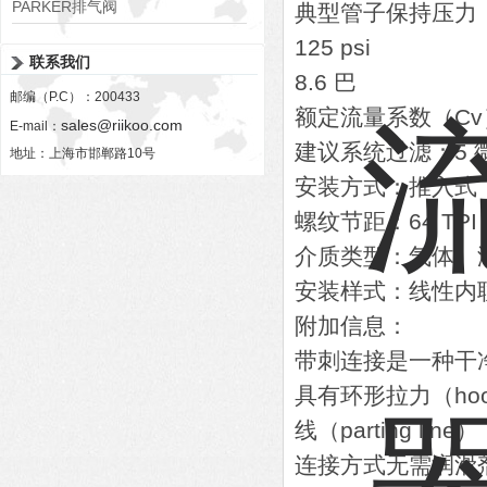
PARKER排气阀
典型管子保持压力
VV01311G0QF1026-54507-H
125 psi
联系我们
8.6 巴
邮编（P.C）：200433
额定流量系数（Cv）：0
sales@riikoo.com
E-mail：
建议系统过滤：5 
地址：上海市邯郸路10号
安装方式：推入式（P
螺纹节距：64 TP
介质类型：气体、
安装样式：线性内联（
附加信息：
带刺连接是一种干
具有环形拉力（hoop
线（parting 
连接方式无需润滑