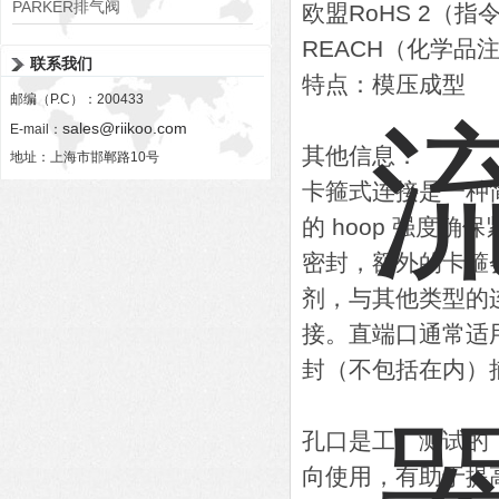
PARKER排气阀
欧盟RoHS 2（指令
VV01311G0QF1026-54507-H
REACH（化学
联系我们
特点：模压成型
邮编（P.C）：200433
sales@riikoo.com
E-mail：
其他信息：
地址：上海市邯郸路10号
卡箍式连接是一种
的 hoop 强度确
密封，额外的卡箍
剂，与其他类型的
接。直端口通常适
封（不包括在内）
孔口是工厂测试的
向使用，有助于提