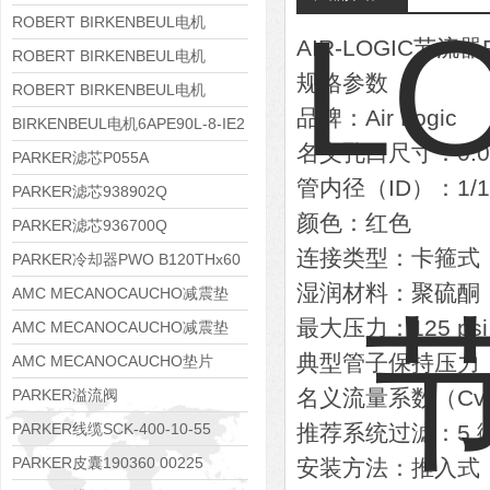
8APE112M-6K-IE3
ROBERT BIRKENBEUL电机
AIR-LOGIC节流器
8APE100L-2 IE3
ROBERT BIRKENBEUL电机
规格参数
8APE90S-4 IE3
ROBERT BIRKENBEUL电机
品牌：Air Logic
8APE80M-2K-IE3
BIRKENBEUL电机6APE90L-8-IE2
名义孔口尺寸：0.0
PARKER滤芯P055A
管内径（ID）：1/1
PARKER滤芯938902Q
颜色：红色
PARKER滤芯936700Q
连接类型：卡箍式
PARKER冷却器PWO B120THx60
湿润材料：聚硫酮（
AMC MECANOCAUCHO减震垫
最大压力：125 psi
138552
AMC MECANOCAUCHO减震垫
典型管子保持压力：12
138551
AMC MECANOCAUCHO垫片
608074
名义流量系数（Cv）：
PARKER溢流阀
RE06M35W2N1KWXG087
PARKER线缆SCK-400-10-55
推荐系统过滤：5 
PARKER皮囊190360 00225
安装方法：推入式