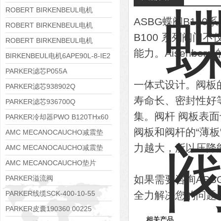
8APE112M-6K-IE3
ROBERT BIRKENBEUL电机
ASBG蝶阀B100
8APE100L-2 IE3
ROBERT BIRKENBEUL电机
B100 系列阀门
8APE90S-4 IE3
ROBERT BIRKENBEUL电机
能力。Aisenbe
8APE80M-2K-IE3
BIRKENBEUL电机6APE90L-8-IE2
PARKER滤芯P055A
一体式设计。阀板
PARKER滤芯938902Q
寿命长、密封性好
PARKER滤芯936700Q
集。阀杆 阀板表
PARKER冷却器PWO B120THx60
阀板和阀杆的“薄板
AMC MECANOCAUCHO减震垫
力越大，所以压降
138552
AMC MECANOCAUCHO减震垫
138551
AMC MECANOCAUCHO垫片
608074
如果需要咨询AS
PARKER溢流阀
RE06M35W2N1KWXG087
PARKER线缆SCK-400-10-55
全力解决您的问题
PARKER皮囊190360 00225
相关产品