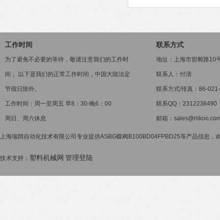
工作时间
联系方式
为了避免不必要的等待，敬请注意我们的工作时
地址：上海市邯郸路10
间 。以下是我们的正常工作时间，中国大陆法定
联系人：付清
节假日除外。
联系方式/传真：86-021-5
工作时间：周一至周五 早8：30-晚6：00
联系QQ：2312238490
周日、周六休息
邮箱：sales@riikoo.co
上海瑞阔自动化技术有限公司专业提供ASBG蝶阀B100BD04FPBD25等产品信息，欢
塑料机械网
管理登陆
技术支持：