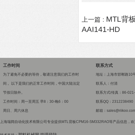
MTL背板
上一篇 :
AAI141-HD
工作时间
联系方式
为了避免不必要的等待，敬请注意我们的工作时
地址：上海市邯郸路10
间 。以下是我们的正常工作时间，中国大陆法定
联系人：付清
节假日除外。
联系方式/传真：86-021-5
工作时间：周一至周五 早8：30-晚6：00
联系QQ：2312238490
周日、周六休息
邮箱：sales@riikoo.co
上海瑞阔自动化技术有限公司专业提供MTL背板CPM16-SM332RAO等产品信息，欢
塑料机械网
管理登陆