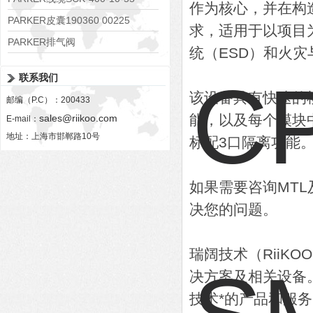
作为核心，并在构
PARKER皮囊190360 00225
求，适用于以项目
PARKER排气阀
统（ESD）和火灾
VV01311G0QF1026-54507-H
联系我们
该设备具有快速的
邮编（P.C）：200433
能，以及每个模块
sales@riikoo.com
E-mail：
地址：上海市邯郸路10号
标配3口隔离功能
如果需要咨询MT
决您的问题。
瑞阔技术（RiiK
决方案及相关设备
技术*的产品和服