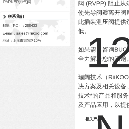
PARKER排气阀
阀 (RVPP) 阻止
VV01311G0QF1026-54507-H
使先导阀瓣离开阀
联系我们
此插装泄压阀提供
邮编（P.C）：200433
低。
sales@riikoo.com
E-mail：
地址：上海市邯郸路10号
如果需要咨询BU
全力解决您的问题
瑞阔技术（RiiK
决方案及相关设备
技术*的产品和服
及产品应用，以提
相关产品