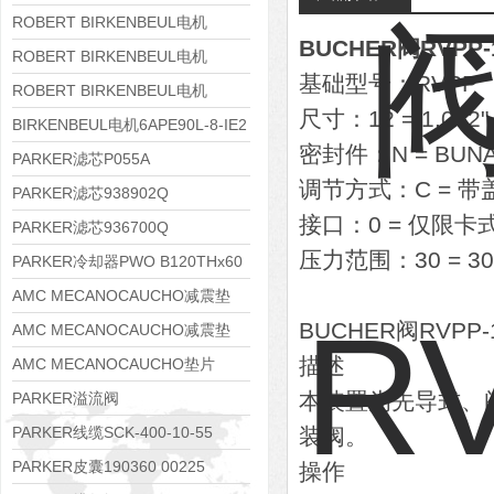
8APE112M-6K-IE3
ROBERT BIRKENBEUL电机
BUCHER阀RVPP-1
8APE100L-2 IE3
ROBERT BIRKENBEUL电机
基础型号：RVPP
8APE90S-4 IE3
ROBERT BIRKENBEUL电机
尺寸：12 = 1.062" 
8APE80M-2K-IE3
BIRKENBEUL电机6APE90L-8-IE2
密封件：N = BUNA 
PARKER滤芯P055A
调节方式：C = 带
PARKER滤芯938902Q
接口：0 = 仅限卡
PARKER滤芯936700Q
压力范围：30 = 30
PARKER冷却器PWO B120THx60
AMC MECANOCAUCHO减震垫
BUCHER阀RVP
138552
AMC MECANOCAUCHO减震垫
描述
138551
AMC MECANOCAUCHO垫片
608074
本装置为先导式、
PARKER溢流阀
RE06M35W2N1KWXG087
PARKER线缆SCK-400-10-55
装阀。
PARKER皮囊190360 00225
操作