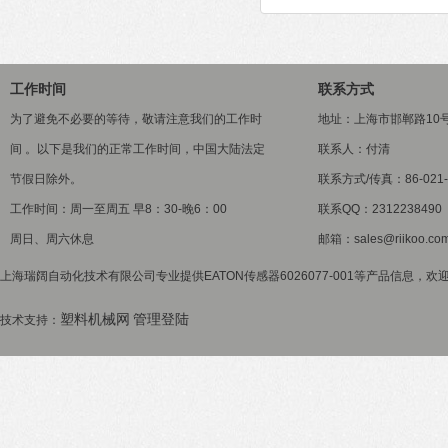
工作时间
联系方式
为了避免不必要的等待，敬请注意我们的工作时
地址：上海市邯郸路10
间 。以下是我们的正常工作时间，中国大陆法定
联系人：付清
节假日除外。
联系方式/传真：86-021-5
工作时间：周一至周五 早8：30-晚6：00
联系QQ：2312238490
周日、周六休息
邮箱：sales@riikoo.co
上海瑞阔自动化技术有限公司专业提供EATON传感器6026077-001等产品信息，欢迎
塑料机械网
管理登陆
技术支持：