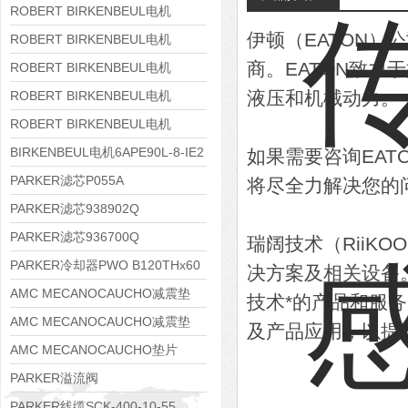
8APE160M-6 IE3
ROBERT BIRKENBEUL电机
伊顿（EATON
8APE160L-4-IE3
ROBERT BIRKENBEUL电机
商。EATON致
8APE112M-6K-IE3
ROBERT BIRKENBEUL电机
8APE100L-2 IE3
液压和机械动力。
ROBERT BIRKENBEUL电机
8APE90S-4 IE3
ROBERT BIRKENBEUL电机
8APE80M-2K-IE3
BIRKENBEUL电机6APE90L-8-IE2
如果需要咨询EA
PARKER滤芯P055A
将尽全力解决您的
PARKER滤芯938902Q
PARKER滤芯936700Q
瑞阔技术（RiiK
PARKER冷却器PWO B120THx60
决方案及相关设备
AMC MECANOCAUCHO减震垫
技术*的产品和服
138552
AMC MECANOCAUCHO减震垫
及产品应用，以提
138551
AMC MECANOCAUCHO垫片
608074
PARKER溢流阀
RE06M35W2N1KWXG087
PARKER线缆SCK-400-10-55