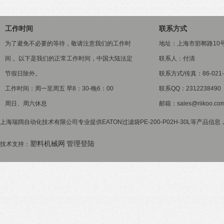
工作时间
联系方式
为了避免不必要的等待，敬请注意我们的工作时
地址：上海市邯郸路10
间 。以下是我们的正常工作时间，中国大陆法定
联系人：付清
节假日除外。
联系方式/传真：86-021-5
工作时间：周一至周五 早8：30-晚6：00
联系QQ：2312238490
周日、周六休息
邮箱：sales@riikoo.co
上海瑞阔自动化技术有限公司专业提供EATON过滤袋PE-200-P02H-30L等产品信息
塑料机械网
管理登陆
技术支持：