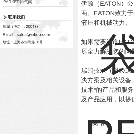
PARKER排气阀
伊顿（EATON
VV01311G0QF1026-54507-H
商。EATON致
联系我们
液压和机械动力。
邮编（P.C）：200433
sales@riikoo.com
E-mail：
如果需要咨询EA
地址：上海市邯郸路10号
尽全力解决您的问
瑞阔技术（RiiK
决方案及相关设备
技术*的产品和服
及产品应用，以提
相关产品