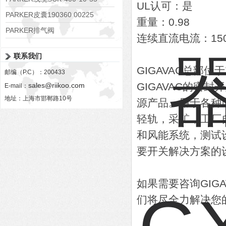
UL认可：是
PARKER皮囊190360 00225
重量：0.98
PARKER排气阀
连续直流电流：15
VV01311G0QF1026-54507-H
联系我们
GIGAVAC总部
邮编（P.C）：200433
GIGAVAC的密
sales@riikoo.com
E-mail：
地址：上海市邯郸路10号
源产品。用于各种
轻轨，采矿，工厂
和风能系统，测试设
要开关解决方案的
如果需要咨询GIG
们将尽全力解决您