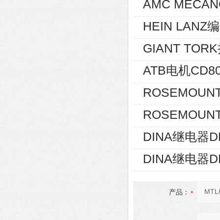
AMC MECAN
HEIN LANZ编
GIANT TOR
ATB电机CD80
ROSEMOUNT
ROSEMOUNT
DINA继电器D
DINA继电器D
产品：