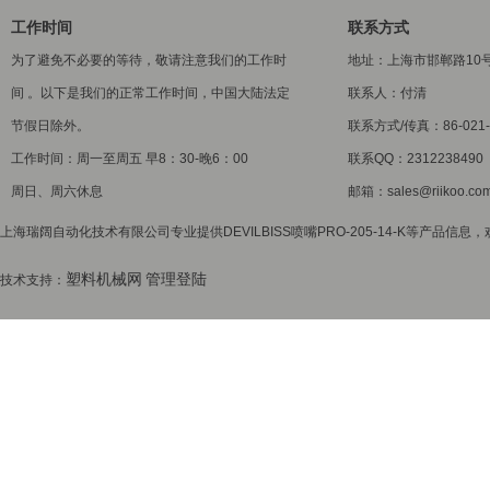
工作时间
联系方式
为了避免不必要的等待，敬请注意我们的工作时
地址：上海市邯郸路10
间 。以下是我们的正常工作时间，中国大陆法定
联系人：付清
节假日除外。
联系方式/传真：86-021-5
工作时间：周一至周五 早8：30-晚6：00
联系QQ：2312238490
周日、周六休息
邮箱：sales@riikoo.co
上海瑞阔自动化技术有限公司专业提供DEVILBISS喷嘴PRO-205-14-K等产品信息
塑料机械网
管理登陆
技术支持：