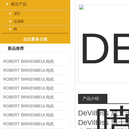
液压产品
滤芯
过滤器
阀
点击更多分类
新品推荐
ROBERT BIRKENBEUL电机
8APE225M-4-IE3
ROBERT BIRKENBEUL电机
8APE180L-4 IE3
ROBERT BIRKENBEUL电机
8APE160M-6 IE3
ROBERT BIRKENBEUL电机
8APE160L-4-IE3
ROBERT BIRKENBEUL电机
产品介绍：
8APE112M-6K-IE3
ROBERT BIRKENBEUL电机
DeVilbiss
成立
8APE100L-2 IE3
ROBERT BIRKENBEUL电机
DeVilbiss
博士
8APE90S-4 IE3
ROBERT BIRKENBEUL电机