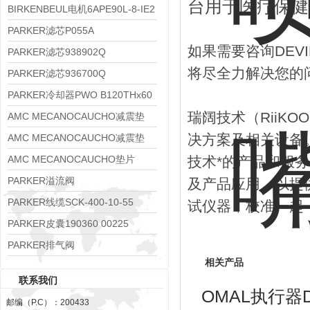
台用于医疗保健
8APE80M-2K-IE3
BIRKENBEUL电机6APE90L-8-IE2
PARKER滤芯P055A
如果需要咨询DEV
PARKER滤芯938902Q
将尽全力解决您的
PARKER滤芯936700Q
PARKER冷却器PWO B120THx60
瑞阔技术（RiiK
AMC MECANOCAUCHO减震垫
138552
决方案及相关设备
AMC MECANOCAUCHO减震垫
138551
AMC MECANOCAUCHO垫片
技术*的产品和服
608074
PARKER溢流阀
及产品应用，以提
RE06M35W2N1KWXG087
PARKER线缆SCK-400-10-55
试仪器，校准一起
PARKER皮囊190360 00225
PARKER排气阀
相关产品
VV01311G0QF1026-54507-H
联系我们
OMAL执行器D
邮编（P.C）：200433