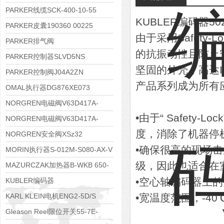
RE06M35W2N1KWXG087
PARKER线缆SCK-400-10-55
KUBLER编码器5
PARKER皮囊190360 00225
由于采用Safety-
PARKER排气阀
的抗振动性且防止
VV01311G0QF1026-54507-H
PARKER控制器SLVD5NS
坚固的外壳，高达IP
PARKER控制阀J04A2ZN
产品系列成为所有
OMAL执行器DG876XE073
NORGREN电磁阀V63D417A-
•由于“ Safet
A2000
NORGREN电磁阀V63D417A-
度，消除了机器停
A213J
NORGREN安全阀XSz32
•确保很高的现场击
MORIN执行器S-012M-S080-AX-V
级，因此也适合在
MAZURCZAK加热器B-WKB 650-
1000/4.5-380DS
•空心轴编码器上
KUBLER编码器
8.5020.4551.1024.9083
KARL KLEIN电机ENG2-5D/S
•宽温度范围，-40℃ .
Gleason Reel限位开关55-7E-