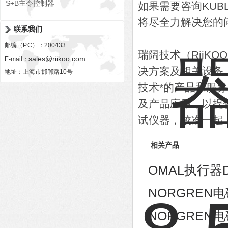
4DP-WR-640
S+B主令控制器
如果需要咨询KU
VCS09611KKVRH240.240
将尽全力解决您的
联系我们
邮编（P.C）：200433
瑞阔技术（RiiK
sales@riikoo.com
E-mail：
决方案及相关设备
地址：上海市邯郸路10号
技术*的产品和服
及产品应用，以提
试仪器，校准一起
相关产品
OMAL执行器D
NORGREN电磁
NORGREN电磁