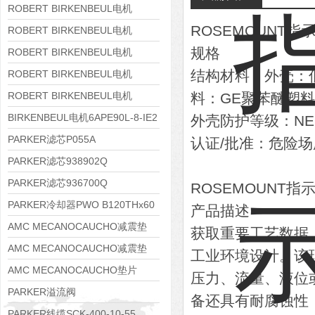
8APE160M-6 IE3
ROBERT BIRKENBEUL电机
ROSEMOUNT指
8APE160L-4-IE3
ROBERT BIRKENBEUL电机
规格
8APE112M-6K-IE3
ROBERT BIRKENBEUL电机
8APE100L-2 IE3
结构材料：外壳：
ROBERT BIRKENBEUL电机
8APE90S-4 IE3
ROBERT BIRKENBEUL电机
料：GE聚苯醚塑料
8APE80M-2K-IE3
BIRKENBEUL电机6APE90L-8-IE2
外壳防护等级：NEMA 
PARKER滤芯P055A
认证/批准：危险
PARKER滤芯938902Q
PARKER滤芯936700Q
ROSEMOUNT指
PARKER冷却器PWO B120THx60
产品描述
AMC MECANOCAUCHO减震垫
获取重要工艺数据，
138552
AMC MECANOCAUCHO减震垫
工业环境设计。该
138551
AMC MECANOCAUCHO垫片
压力、流量、液位
608074
PARKER溢流阀
备还具有耐腐蚀性
RE06M35W2N1KWXG087
PARKER线缆SCK-400-10-55