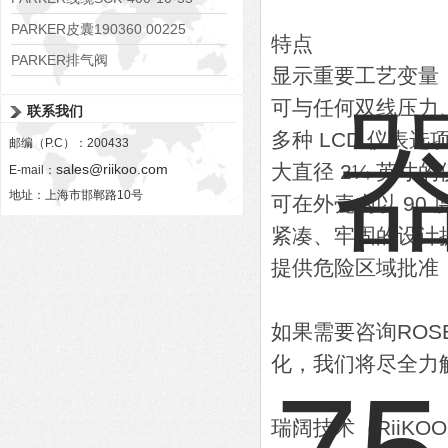
PARKER皮囊190360 00225
特点
PARKER排气阀
显示重要工艺变量
VV01311G0QF1026-54507-H
可与任何双线压力
联系我们
多种 LCD 仪表选
邮编（P.C）：200433
大直径 2¼ 英寸
sales@riikoo.com
E-mail：
地址：上海市邯郸路10号
可在外壳内以 90
紧凑、牢固的设计
提供危险区域批准
如果需要咨询ROS
化，我们将尽全力
瑞阔技术（RiiK