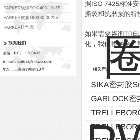
据ISO 7425标准
RE06M35W2N1KWXG087
PARKER线缆SCK-400-10-55
撕裂和抗磨损的特
PARKER皮囊190360 00225
PARKER排气阀
如果需要咨询TRE
VV01311G0QF1026-54507-H
化，我们将尽全力
联系我们
邮编（P.C）：200433
sales@riikoo.com
E-mail：
相关产品
地址：上海市邯郸路10号
SIKA密封胶Sik
GARLOCK密封
TRELLEBOR
TRELLEBOR