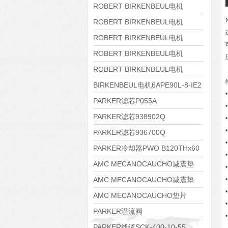
8APE160M-6 IE3
ROBERT BIRKENBEUL电机
8APE160L-4-IE3
ROBERT BIRKENBEUL电机
8APE112M-6K-IE3
ROBERT BIRKENBEUL电机
8APE100L-2 IE3
ROBERT BIRKENBEUL电机
8APE90S-4 IE3
ROBERT BIRKENBEUL电机
8APE80M-2K-IE3
BIRKENBEUL电机6APE90L-8-IE2
PARKER滤芯P055A
PARKER滤芯938902Q
PARKER滤芯936700Q
PARKER冷却器PWO B120THx60
AMC MECANOCAUCHO减震垫
138552
AMC MECANOCAUCHO减震垫
138551
AMC MECANOCAUCHO垫片
608074
PARKER溢流阀
RE06M35W2N1KWXG087
PARKER线缆SCK-400-10-55