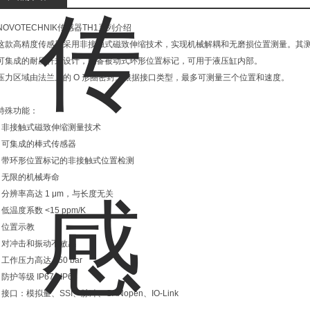
NOVOTECHNIK传感器TH1系列介绍
这款高精度传感器采用非接触式磁致伸缩技术，实现机械解耦和无磨损位置测量。其测量长
可集成的耐压杆式设计，配备被动式环形位置标记，可用于液压缸内部。
压力区域由法兰上的 O 形圈密封。根据接口类型，最多可测量三个位置和速度。
特殊功能：
• 非接触式磁致伸缩测量技术
• 可集成的棒式传感器
• 带环形位置标记的非接触式位置检测
• 无限的机械寿命
• 分辨率高达 1 μm，与长度无关
• 低温度系数 <15 ppm/K
• 位置示教
• 对冲击和振动不敏感
• 工作压力高达 350 bar
• 防护等级 IP67 / IP68
• 接口：模拟量、SSI、脉冲、CANopen、IO-Link