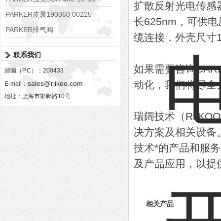
扩散反射光电传感器
PARKER皮囊190360 00225
长625nm，可供电
PARKER排气阀
缆连接，外壳尺寸10
VV01311G0QF1026-54507-H
联系我们
如果需要咨询CAR
邮编（P.C）：200433
动化，我们将尽全
sales@riikoo.com
E-mail：
地址：上海市邯郸路10号
瑞阔技术（RiiK
决方案及相关设备
技术*的产品和服
及产品应用，以提
相关产品