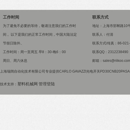
工作时间
联系方式
为了避免不必要的等待，敬请注意我们的工作时
地址：上海市邯郸路10
间 。以下是我们的正常工作时间，中国大陆法定
联系人：付清
节假日除外。
联系方式/传真：86-021-5
工作时间：周一至周五 早8：30-晚6：00
联系QQ：2312238490
周日、周六休息
邮箱：sales@riikoo.co
上海瑞阔自动化技术有限公司专业提供CARLO GAVAZZI光电开关PD30CNB20PA
塑料机械网
管理登陆
技术支持：