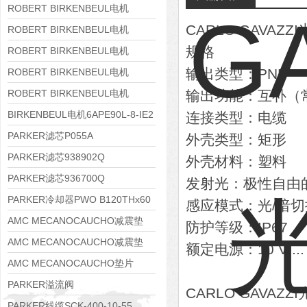
8APE160M-6 IE3
ROBERT BIRKENBEUL电机
CARLO GAVAZ
8APE160L-4-IE3
ROBERT BIRKENBEUL电机
规格
8APE112M-6K-IE3
ROBERT BIRKENBEUL电机
8APE100L-2 IE3
输出类型：PNP
ROBERT BIRKENBEUL电机
8APE90S-4 IE3
ROBERT BIRKENBEUL电机
输出功能：互补（
8APE80M-2K-IE3
BIRKENBEUL电机6APE90L-8-IE2
连接类型：电缆
PARKER滤芯P055A
外壳类型：矩形
PARKER滤芯938902Q
外壳材料：塑料
PARKER滤芯936700Q
发射光：极性自由
PARKER冷却器PWO B120THx60
感应模式：光/暗切
AMC MECANOCAUCHO减震垫
防护等级：IP67
138552
AMC MECANOCAUCHO减震垫
额定电源：10 V ...
138551
AMC MECANOCAUCHO垫片
608074
PARKER溢流阀
CARLO GAVAZ
RE06M35W2N1KWXG087
PARKER线缆SCK-400-10-55