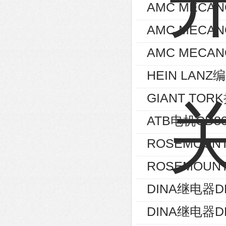
AMC MECA
AMC MECA
AMC MECAN
HEIN LANZ编
GIANT TOR
ATB电机CD80
ROSEMOUNT
ROSEMOUNT
DINA继电器D
DINA继电器D