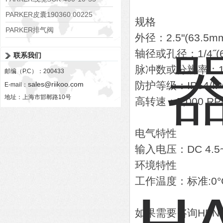
PARKER皮囊190360 00225
规格
PARKER排气阀
外径：2.5"(63.5m
VV01311G0QF1026-54507-H
轴径或孔径：1/4˝(6.
联系我们
脉冲数或分辨率：1~
邮编（P.C）：200433
防护等级：IP54/IP
sales@riikoo.com
E-mail：
地址：上海市邯郸路10号
高转速：5,000 RP
电气特性
输入电压：DC 4.
环境特性
工作温度：标准:0°C 
如果需要咨询HEN