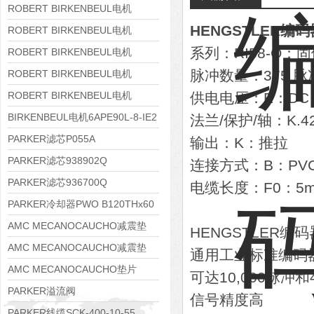
8APE160M-6 IE3
ROBERT BIRKENBEUL电机
HENGSTLER编码器R
8APE160L-4-IE3
ROBERT BIRKENBEUL电机
系列：RI58-O：固体轴
8APE112M-6K-IE3
ROBERT BIRKENBEUL电机
8APE100L-2 IE3
脉冲数量：375 脉
ROBERT BIRKENBEUL电机
8APE90S-4 IE3
ROBERT BIRKENBEUL电机
供电电压：E：DC 1
8APE80M-2K-IE3
BIRKENBEUL电机6APE90L-8-IE2
法兰/保护/轴：K.4
PARKER滤芯P055A
输出：K：推拉
PARKER滤芯938902Q
连接方式：B：PV
PARKER滤芯936700Q
电缆长度：F0：5
PARKER冷却器PWO B120THx60
AMC MECANOCAUCHO减震垫
HENGSTLER编码
138552
AMC MECANOCAUCHO减震垫
通用工业标准编码
138551
AMC MECANOCAUCHO垫片
可达10,000脉冲和4
608074
PARKER溢流阀
信号精度高
RE06M35W2N1KWXG087
PARKER线缆SCK-400-10-55