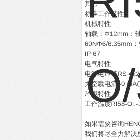
其它
标准工作特性
机械特性
轴载：Φ12mm：轴向
60NΦ6/6.35mm
IP 67
电气特性
电源电压带RS 422
大空载电流40 mA(直
环境特性
工作温度RI58-O: -1
如果需要咨询HEN
我们将尽全力解决