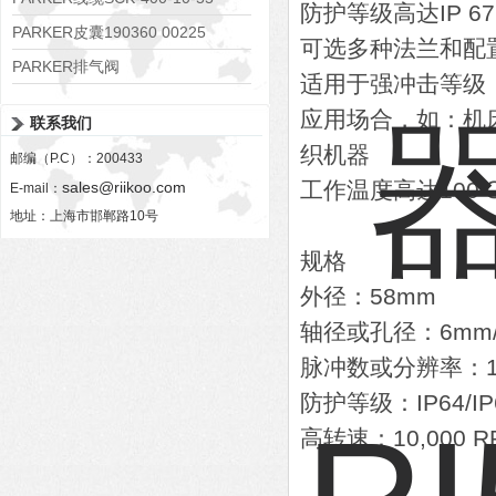
防护等级高达IP 67
PARKER皮囊190360 00225
可选多种法兰和配
PARKER排气阀
适用于强冲击等级
VV01311G0QF1026-54507-H
应用场合，如：机
联系我们
织机器
邮编（P.C）：200433
工作温度高达100℃（
sales@riikoo.com
E-mail：
地址：上海市邯郸路10号
规格
外径：58mm
轴径或孔径：6mm/6.3
脉冲数或分辨率：1~1
防护等级：IP64/IP
高转速：10,000 R