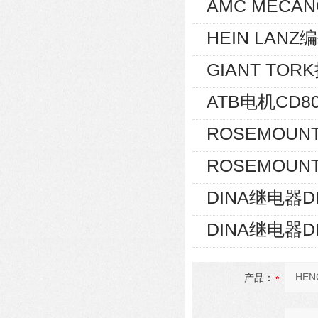
AMC MECAN
HEIN LANZ编
GIANT TOR
ATB电机CD80
ROSEMOUNT
ROSEMOUNT
DINA继电器D
DINA继电器D
产品：