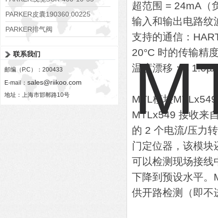
超范围 = 24mA（负
PARKER皮囊190360 00225
输入和输出电路纹波：
PARKER排气阀
支持的通信：HAR
VV01311G0QF1026-54507-H
20°C 时的传输精度
联系我们
温度漂移：< 1.0µA
邮编（P.C）：200433
sales@riikoo.com
E-mail：
地址：上海市邯郸路10号
MTL模块MTLx5
MTLx549 接收
的 2 个电流/压力
门定位器，该模块
可以检测现场接线
下降到预设水平。MTL
供开路检测（即不