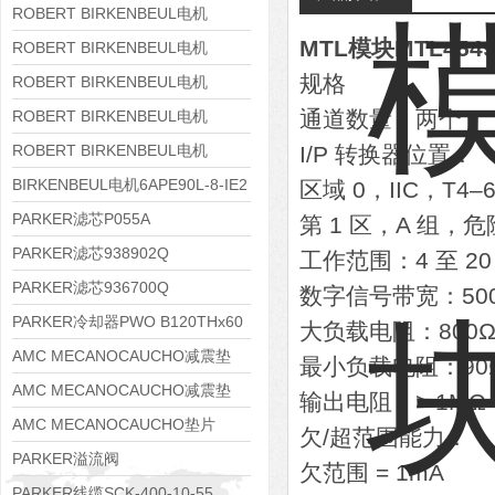
8APE160M-6 IE3
ROBERT BIRKENBEUL电机
MTL模块MTL454
8APE160L-4-IE3
ROBERT BIRKENBEUL电机
规格
8APE112M-6K-IE3
ROBERT BIRKENBEUL电机
8APE100L-2 IE3
通道数量：两个
ROBERT BIRKENBEUL电机
8APE90S-4 IE3
ROBERT BIRKENBEUL电机
I/P 转换器位置：
8APE80M-2K-IE3
BIRKENBEUL电机6APE90L-8-IE2
区域 0，IIC，T
PARKER滤芯P055A
第 1 区，A 组，
PARKER滤芯938902Q
工作范围：4 至 20
PARKER滤芯936700Q
数字信号带宽：500 H
PARKER冷却器PWO B120THx60
大负载电阻：800Ω（
AMC MECANOCAUCHO减震垫
最小负载电阻：90Ω
138552
AMC MECANOCAUCHO减震垫
输出电阻：> 1MΩ
138551
AMC MECANOCAUCHO垫片
欠/超范围能力：
608074
PARKER溢流阀
欠范围 = 1mA
RE06M35W2N1KWXG087
PARKER线缆SCK-400-10-55