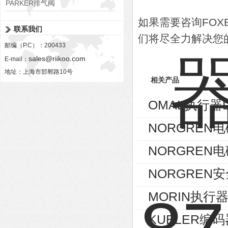
PARKER排气阀
VV01311G0QF1026-54507-H
如果需要咨询FO
联系我们
们将尽全力解决您
邮编（P.C）：200433
sales@riikoo.com
E-mail：
地址：上海市邯郸路10号
相关产品
OMAL执行器D
NORGREN电磁
NORGREN电磁
NORGREN安
MORIN执行器S
KUBLER编码器8