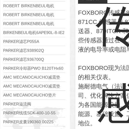
8APE112M-6K-IE3
ROBERT BIRKENBEUL电机
FOXBORO传感器
8APE100L-2 IE3
ROBERT BIRKENBEUL电机
871CC 传感器与 8
8APE90S-4 IE3
ROBERT BIRKENBEUL电机
送器、870ITCR
8APE80M-2K-IE3
BIRKENBEUL电机6APE90L-8-IE2
些传感器通过在与
PARKER滤芯P055A
液的电导率或电阻
PARKER滤芯938902Q
PARKER滤芯936700Q
FOXBORO现为法
PARKER冷却器PWO B120THx60
的相关仪表。
AMC MECANOCAUCHO减震垫
施耐德电气（法语：Sc
138552
AMC MECANOCAUCHO减震垫
司、优化解决方案
138551
AMC MECANOCAUCHO垫片
608074
为各国能源设施、
PARKER溢流阀
RE06M35W2N1KWXG087
PARKER线缆SCK-400-10-55
能源、基础设施、
PARKER皮囊190360 00225
地位。