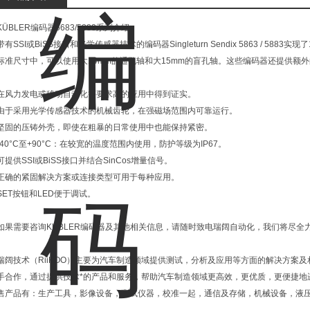
KÜBLER编码器5683/5883系列介绍
带有SSI或BiSS接口和光学传感器技术的编码器Singleturn Sendix 5863 / 58
标准尺寸中，可以使用大14mm的通孔轴和大15mm的盲孔轴。这些编码器还提供额
在风力发电或移动自动化等要求高的应用中得到证实。
由于采用光学传感器技术的机械齿轮，在强磁场范围内可靠运行。
坚固的压铸外壳，即使在粗暴的日常使用中也能保持紧密。
-40°C至+90°C：在较宽的温度范围内使用，防护等级为IP67。
可提供SSI或BiSS接口并结合SinCos增量信号。
正确的紧固解决方案或连接类型可用于每种应用。
SET按钮和LED便于调试。
如果需要咨询KUBLER编码器及其他相关信息，请随时致电瑞阔自动化，我们将尽全
瑞阔技术（RiiKOO）主要为汽车制造领域提供测试，分析及应用等方面的解决方案
手合作，通过提供技术*的产品和服务，帮助汽车制造领域更高效，更优质，更便捷地
售产品有：生产工具，影像设备，测试仪器，校准一起，通信及存储，机械设备，液