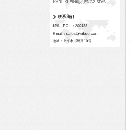
8.5020.4551.1024.9083
KARL KLEIN电机ENG2-5D/S
联系我们
邮编（P.C）：200433
sales@riikoo.com
E-mail：
地址：上海市邯郸路10号