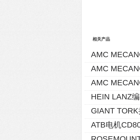
相关产品
AMC MECA
AMC MECA
AMC MECAN
HEIN LANZ编
GIANT TOR
ATB电机CD80
ROSEMOUNT