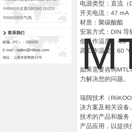
电源类型：直流（
PARKER皮囊190360 00225
开关电流：47 mA
PARKER排气阀
材质：聚碳酸酯
VV01311G0QF1026-54507-H
安装方式：DIN 导
联系我们
低工作温度：-20 °
邮编（P.C）：200433
高工作温度：60 °
sales@riikoo.com
E-mail：
地址：上海市邯郸路10号
如果需要咨询MT
力解决您的问题。
瑞阔技术（RiiK
决方案及相关设备
技术的产品和服务
产品应用，以提供