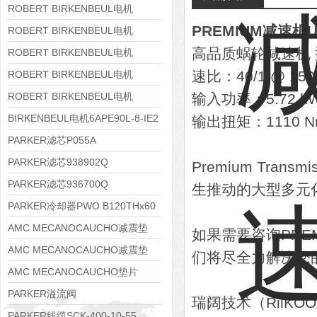
8APE160M-6 IE3
ROBERT BIRKENBEUL电机
PREMIUM减速机U
8APE160L-4-IE3
ROBERT BIRKENBEUL电机
高品质蜗轮减速机 型号
8APE112M-6K-IE3
ROBERT BIRKENBEUL电机
8APE100L-2 IE3
速比：40/1 @ 150
ROBERT BIRKENBEUL电机
8APE90S-4 IE3
ROBERT BIRKENBEUL电机
输入功率：5.72 k
8APE80M-2K-IE3
BIRKENBEUL电机6APE90L-8-IE2
输出扭矩：1110 N
PARKER滤芯P055A
PARKER滤芯938902Q
Premium Transm
PARKER滤芯936700Q
生推动的大型多元
PARKER冷却器PWO B120THx60
AMC MECANOCAUCHO减震垫
如果需要咨询PR
138552
AMC MECANOCAUCHO减震垫
们将尽全力解决您
138551
AMC MECANOCAUCHO垫片
608074
PARKER溢流阀
瑞阔技术（RiiK
RE06M35W2N1KWXG087
PARKER线缆SCK-400-10-55