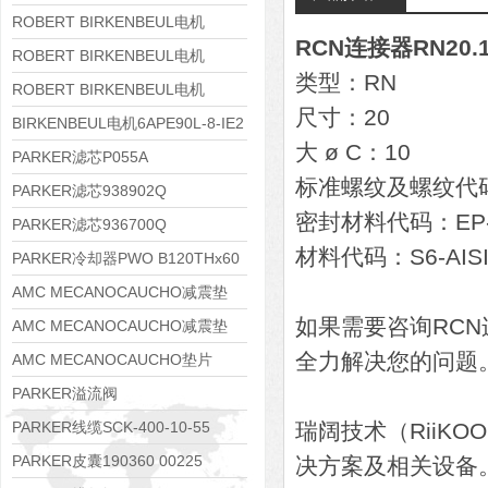
8APE112M-6K-IE3
ROBERT BIRKENBEUL电机
RCN连接器RN20.10
8APE100L-2 IE3
ROBERT BIRKENBEUL电机
类型：RN
8APE90S-4 IE3
ROBERT BIRKENBEUL电机
尺寸：20
8APE80M-2K-IE3
BIRKENBEUL电机6APE90L-8-IE2
大 ø C：10
PARKER滤芯P055A
标准螺纹及螺纹代码：N
PARKER滤芯938902Q
密封材料代码：EP-
PARKER滤芯936700Q
材料代码：S6-AISI
PARKER冷却器PWO B120THx60
AMC MECANOCAUCHO减震垫
如果需要咨询RC
138552
AMC MECANOCAUCHO减震垫
全力解决您的问题
138551
AMC MECANOCAUCHO垫片
608074
PARKER溢流阀
RE06M35W2N1KWXG087
PARKER线缆SCK-400-10-55
瑞阔技术（RiiK
PARKER皮囊190360 00225
决方案及相关设备