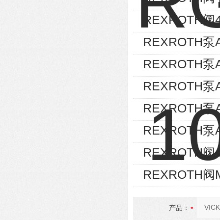
REXROTH阀4
REXROTH泵AL
REXROTH泵AL
REXROTH泵A
REXROTH泵A
REXROTH泵A1
REXROTH阀4W
REXROTH阀MO
产品：