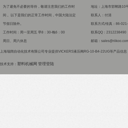
为了避免不必要的等待，敬请注意我们的工作时
地址：上海市邯郸路10
间 。以下是我们的正常工作时间，中国大陆法定
联系人：付清
节假日除外。
联系方式/传真：86-021-5
工作时间：周一至周五 早8：30-晚6：00
联系QQ：2312238490
周日、周六休息
邮箱：sales@riikoo.co
上海瑞阔自动化技术有限公司专业提供VICKERS液压阀RG-10-B4-22UG等产品信
塑料机械网
管理登陆
技术支持：