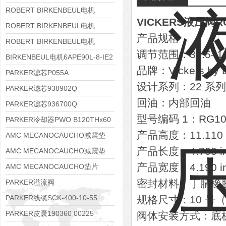
8APE112M-6K-IE3
ROBERT BIRKENBEUL电机
VICKERS液压阀RG
8APE100L-2 IE3
ROBERT BIRKENBEUL电机
产品规格
8APE90S-4 IE3
ROBERT BIRKENBEUL电机
调节范围：34.5–138
8APE80M-2K-IE3
BIRKENBEUL电机6APE90L-8-IE2
品牌：Vickers by 
PARKER滤芯P055A
设计系列：22 系列
PARKER滤芯938902Q
回油：内部回油
PARKER滤芯936700Q
型号编码 1：RG10
PARKER冷却器PWO B120THx60
产品高度：11.110 
AMC MECANOCAUCHO减震垫
产品长度：4.700 i
138552
AMC MECANOCAUCHO减震垫
产品宽度：4.190 i
138551
AMC MECANOCAUCHO垫片
608074
密封材料：丁腈橡胶（N
PARKER溢流阀
RE06M35W2N1KWXG087
PARKER线缆SCK-400-10-55
规格尺寸：10 号（S
PARKER皮囊190360 00225
阀体安装方式：底板/汇流