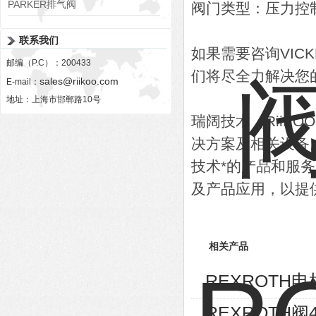
PARKER排气阀
阀门类型：压力控
VV01311G0QF1026-54507-H
联系我们
如果需要咨询VIC
邮编（P.C）：200433
们将尽全力解决您
sales@riikoo.com
E-mail：
地址：上海市邯郸路10号
瑞阔技术（RiiK
决方案及相关设备
技术*的产品和服
及产品应用，以提
相关产品
REXROTH电机
REXROTH阀4W