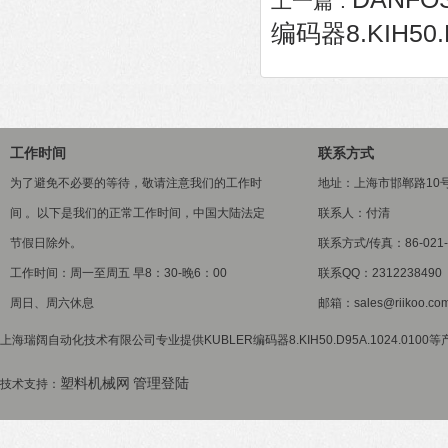
上一篇 :
编码器8.KIH50.
工作时间
联系方式
为了避免不必要的等待，敬请注意我们的工作时
地址：上海市邯郸路10
间 。以下是我们的正常工作时间，中国大陆法定
联系人：付清
节假日除外。
联系方式/传真：86-021-5
工作时间：周一至周五 早8：30-晚6：00
联系QQ：2312238490
周日、周六休息
邮箱：sales@riikoo.co
上海瑞阔自动化技术有限公司专业提供KUBLER编码器8.KIH50.D95A.1024.010
塑料机械网
管理登陆
技术支持：