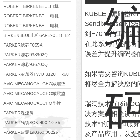
8APE112M-6K-IE3
ROBERT BIRKENBEUL电机
KUBLER编码器K
8APE100L-2 IE3
ROBERT BIRKENBEUL电机
Sendix Base K
8APE90S-4 IE3
ROBERT BIRKENBEUL电机
到+70°C的工作
8APE80M-2K-IE3
BIRKENBEUL电机6APE90L-8-IE2
在此系列中还配备了经
PARKER滤芯P055A
误差并提升编码器
PARKER滤芯938902Q
PARKER滤芯936700Q
如果需要咨询KU
PARKER冷却器PWO B120THx60
将尽全力解决您的
AMC MECANOCAUCHO减震垫
138552
AMC MECANOCAUCHO减震垫
瑞阔技术（RiiK
138551
AMC MECANOCAUCHO垫片
608074
决方案及相关设备
PARKER溢流阀
RE06M35W2N1KWXG087
PARKER线缆SCK-400-10-55
技术*的产品和服
PARKER皮囊190360 00225
及产品应用，以提