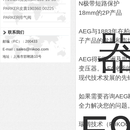
N极带短路保护
PARKER皮囊190360 00225
18mm的2P产品
PARKER排气阀
VV01311G0QF1026-54507-H
AEG与1883年
联系我们
子产品的发展和市
邮编（P.C）：200433
sales@riikoo.com
E-mail：
地址：上海市邯郸路10号
AEG得到欧洲及
变压器。AEG收
现代技术发展的先
如果需要咨询AE
全力解决您的问题
瑞阔技术（RiiK