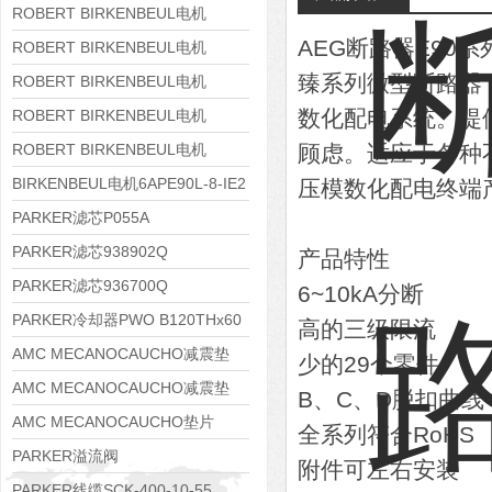
8APE160M-6 IE3
ROBERT BIRKENBEUL电机
AEG断路器E90系
8APE160L-4-IE3
ROBERT BIRKENBEUL电机
臻系列微型断路器
8APE112M-6K-IE3
ROBERT BIRKENBEUL电机
8APE100L-2 IE3
数化配电系统。提
ROBERT BIRKENBEUL电机
8APE90S-4 IE3
ROBERT BIRKENBEUL电机
顾虑。适应于各种
8APE80M-2K-IE3
BIRKENBEUL电机6APE90L-8-IE2
压模数化配电终端
PARKER滤芯P055A
PARKER滤芯938902Q
产品特性
PARKER滤芯936700Q
6~10kA分断
PARKER冷却器PWO B120THx60
高的三级限流
AMC MECANOCAUCHO减震垫
少的29个零件
138552
AMC MECANOCAUCHO减震垫
B、C、D脱扣曲线
138551
AMC MECANOCAUCHO垫片
全系列符合RoHS
608074
PARKER溢流阀
附件可左右安装
RE06M35W2N1KWXG087
PARKER线缆SCK-400-10-55