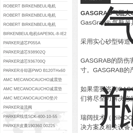
8APE112M-6K-IE3
ROBERT BIRKENBEUL电机
GASGRAB气瓶夹G
8APE100L-2 IE3
ROBERT BIRKENBEUL电机
GasGrab® 气
8APE90S-4 IE3
ROBERT BIRKENBEUL电机
8APE80M-2K-IE3
BIRKENBEUL电机6APE90L-8-IE2
采用实心砂型铸造
PARKER滤芯P055A
PARKER滤芯938902Q
GASGRAB的
PARKER滤芯936700Q
寸。GASGRAB
PARKER冷却器PWO B120THx60
AMC MECANOCAUCHO减震垫
如果需要咨询GA
138552
AMC MECANOCAUCHO减震垫
们将尽全力解决您
138551
AMC MECANOCAUCHO垫片
608074
PARKER溢流阀
RE06M35W2N1KWXG087
PARKER线缆SCK-400-10-55
瑞阔技术（RiiK
PARKER皮囊190360 00225
决方案及相关设备