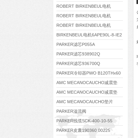
8APE112M-6K-IE3
ROBERT BIRKENBEUL电机
8APE100L-2 IE3
ROBERT BIRKENBEUL电机
8APE90S-4 IE3
ROBERT BIRKENBEUL电机
8APE80M-2K-IE3
BIRKENBEUL电机6APE90L-8-IE2
PARKER滤芯P055A
PARKER滤芯938902Q
PARKER滤芯936700Q
PARKER冷却器PWO B120THx60
AMC MECANOCAUCHO减震垫
138552
AMC MECANOCAUCHO减震垫
138551
AMC MECANOCAUCHO垫片
608074
PARKER溢流阀
RE06M35W2N1KWXG087
PARKER线缆SCK-400-10-55
PARKER皮囊190360 00225