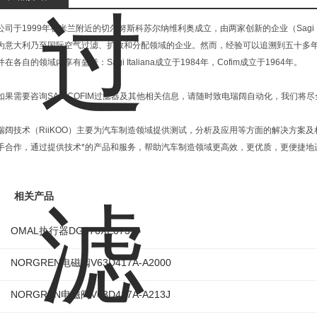
公司于1999年在米兰附近的切尔努斯科苏尔纳维利奥成立，由两家创新的企业（Sagi It
为意大利乃至国际空气过滤、扩散和分配领域的企业。然而，经验可以追溯到五十多
并在各自的领域内享有盛誉：Sagi Italiana成立于1984年，Cofim成立于1964年。
如果需要咨询SAGICOFIM过滤器及其他相关信息，请随时致电瑞阔自动化，我们将
瑞阔技术（RiiKOO）主要为汽车制造领域提供测试，分析及应用等方面的解决方案
手合作，通过提供技术*的产品和服务，帮助汽车制造领域更高效，更优质，更便捷地
相关产品
OMAL执行器DG876XE073
NORGREN电磁阀V63D417A-A2000
NORGREN电磁阀V63D417A-A213J