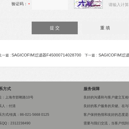
验证码：
请输入计算
SAGICOFIM过滤器F45000714028700
SAGICOFIM过滤
上一篇 :
下一篇 :
系方式
服务保障
址：上海市邯郸路10号
良好的沟通和与客户建立互相
系人：付清
良好的客户服务的关键。在与
方式/传真：86-021-5668 0125
客户保持热情和友好的态度是
QQ：2312238490
需要与我们交流，当客户找到