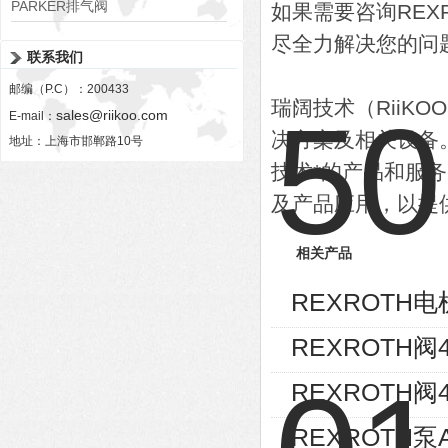
PARKER排气阀
如果需要咨询RE
VV01311G0QF1026-54507-H
尽全力解决您的问
联系我们
邮编（P.C）：200433
瑞阔技术（RiiK
sales@riikoo.com
E-mail：
决方案及相关设备
地址：上海市邯郸路10号
技术*的产品和服
及产品应用，以提
相关产品
REXROTH电机
REXROTH阀4W
REXROTH阀4
REXROTH泵AL