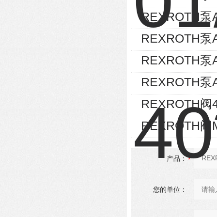
REXROTH泵AL
REXROTH泵A
REXROTH泵A
REXROTH泵A1
REXROTH阀4W
REXROTH阀MO
产品：
您的单位：