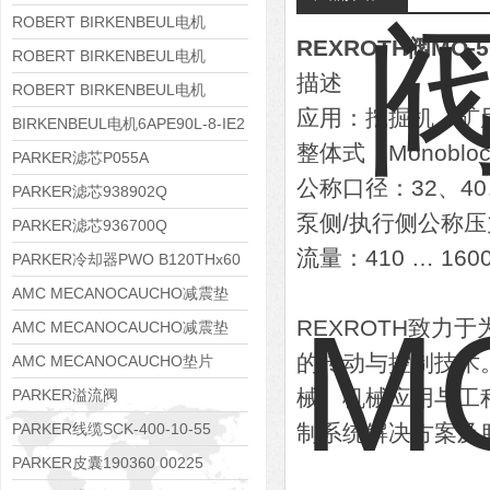
8APE112M-6K-IE3
ROBERT BIRKENBEUL电机
REXROTH阀MO-50
8APE100L-2 IE3
ROBERT BIRKENBEUL电机
描述
8APE90S-4 IE3
ROBERT BIRKENBEUL电机
应用：挖掘机、矿
8APE80M-2K-IE3
BIRKENBEUL电机6APE90L-8-IE2
整体式（Monobl
PARKER滤芯P055A
公称口径：32、40
PARKER滤芯938902Q
泵侧/执行侧公称压力：
PARKER滤芯936700Q
流量：410 … 1600 
PARKER冷却器PWO B120THx60
AMC MECANOCAUCHO减震垫
REXROTH致
138552
AMC MECANOCAUCHO减震垫
的传动与控制技术
138551
AMC MECANOCAUCHO垫片
608074
械、机械应用与工
PARKER溢流阀
RE06M35W2N1KWXG087
PARKER线缆SCK-400-10-55
制系统解决方案及
PARKER皮囊190360 00225