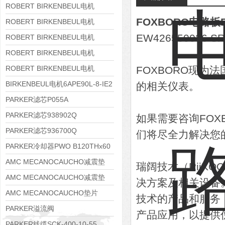
8APE160M-6 IE3
ROBERT BIRKENBEUL电机
FOXBORO电路板E
8APE160L-4-IE3
ROBERT BIRKENBEUL电机
EW426550036 
8APE112M-6K-IE3
ROBERT BIRKENBEUL电机
8APE100L-2 IE3
ROBERT BIRKENBEUL电机
8APE90S-4 IE3
ROBERT BIRKENBEUL电机
FOXBORO现为法
8APE80M-2K-IE3
BIRKENBEUL电机6APE90L-8-IE2
的相关仪表。
PARKER滤芯P055A
PARKER滤芯938902Q
如果需要咨询FO
PARKER滤芯936700Q
们将尽全力解决您
PARKER冷却器PWO B120THx60
AMC MECANOCAUCHO减震垫
瑞阔技术（RiiK
138552
AMC MECANOCAUCHO减震垫
决方案及相关设备
138551
AMC MECANOCAUCHO垫片
技术的产品和服务
608074
PARKER溢流阀
产品应用，以提供
RE06M35W2N1KWXG087
PARKER线缆SCK-400-10-55