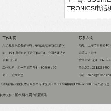
上一篇 :
TRONICS电话机2
工作时间
联系方式
为了避免不必要的等待，敬请注意我们的工作时
地址：上海市邯郸路10
间 。以下是我们的正常工作时间，中国大陆法定
联系人：付清
节假日除外。
联系方式/传真：86-021-5
工作时间：周一至周五 早8：30-晚6：00
联系QQ：2312238490
周日、周六休息
邮箱：sales@riikoo.co
上海瑞阔自动化技术有限公司专业提供FOXBORO电路板EW426550036等产品信息
塑料机械网
管理登陆
技术支持：