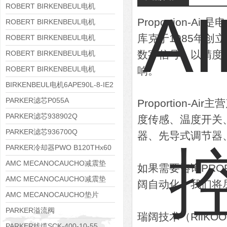
8APE160M-6 IE3
ROBERT BIRKENBEUL电机
Proportion
8APE160L-4-IE3
ROBERT BIRKENBEUL电机
库克于1985年创立
8APE112M-6K-IE3
ROBERT BIRKENBEUL电机
8APE100L-2 IE3
数字信号，以精度
ROBERT BIRKENBEUL电机
8APE90S-4 IE3
ROBERT BIRKENBEUL电机
响。
8APE80M-2K-IE3
BIRKENBEUL电机6APE90L-8-IE2
PARKER滤芯P055A
Proportion
PARKER滤芯938902Q
度传感、温度开关
PARKER滤芯936700Q
器、先导式调节器
PARKER冷却器PWO B120THx60
AMC MECANOCAUCHO减震垫
如果需要咨询PRO
138552
AMC MECANOCAUCHO减震垫
阔自动化，我们将
138551
AMC MECANOCAUCHO垫片
608074
PARKER溢流阀
瑞阔技术（RiiK
RE06M35W2N1KWXG087
PARKER线缆SCK-400-10-55