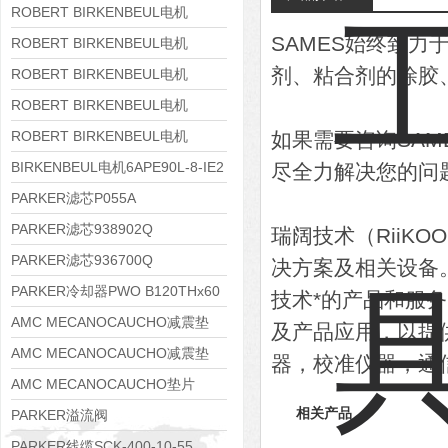
8APE160M-6 IE3
ROBERT BIRKENBEUL电机
SAMES始终致
8APE160L-4-IE3
ROBERT BIRKENBEUL电机
剂、粘合剂的涂胶
8APE112M-6K-IE3
ROBERT BIRKENBEUL电机
8APE100L-2 IE3
ROBERT BIRKENBEUL电机
8APE90S-4 IE3
ROBERT BIRKENBEUL电机
如果需要咨询SA
8APE80M-2K-IE3
BIRKENBEUL电机6APE90L-8-IE2
尽全力解决您的问
PARKER滤芯P055A
PARKER滤芯938902Q
瑞阔技术（RiiK
PARKER滤芯936700Q
决方案及相关设备
PARKER冷却器PWO B120THx60
技术*的产品和服
AMC MECANOCAUCHO减震垫
及产品应用，以提
138552
AMC MECANOCAUCHO减震垫
器，校准仪器，通
138551
AMC MECANOCAUCHO垫片
608074
相关产品
PARKER溢流阀
RE06M35W2N1KWXG087
PARKER线缆SCK-400-10-55