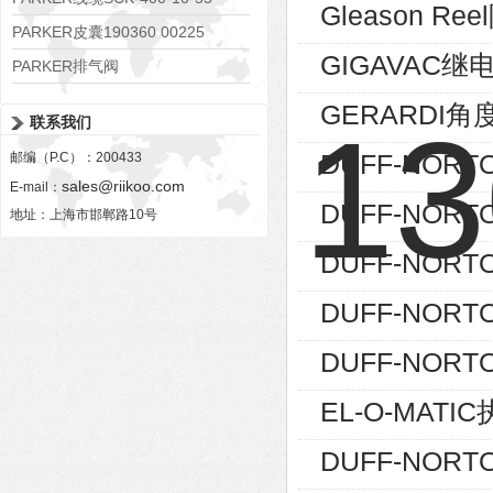
Gleason Re
PARKER皮囊190360 00225
GIGAVAC继
PARKER排气阀
VV01311G0QF1026-54507-H
GERARDI角度
联系我们
DUFF-NORT
邮编（P.C）：200433
sales@riikoo.com
E-mail：
DUFF-NORT
地址：上海市邯郸路10号
DUFF-NORT
DUFF-NORTO
DUFF-NORTO
EL-O-MATIC
DUFF-NORT