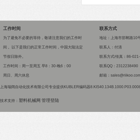
工作时间
联系方式
为了避免不必要的等待，敬请注意我们的工作时
地址：上海市邯郸路10
间 。以下是我们的正常工作时间，中国大陆法定
联系人：付清
节假日除外。
联系方式/传真：86-021-5
工作时间：周一至周五 早8：30-晚6：00
联系QQ：2312238490
周日、周六休息
邮箱：sales@riikoo.co
上海瑞阔自动化技术有限公司专业提供KUBLER编码器8.KIS40.134B.1000.P03.
塑料机械网
管理登陆
技术支持：