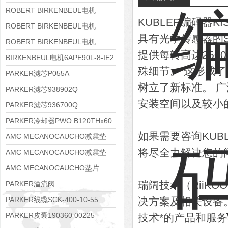
8APE112M-6K-IE3
ROBERT BIRKENBEUL电机
KUBLER编码器KI
8APE100L-2 IE3
ROBERT BIRKENBEUL电机
具有光学传感器的Se
8APE90S-4 IE3
ROBERT BIRKENBEUL电机
提供每转高达250
8APE80M-2K-IE3
BIRKENBEUL电机6APE90L-8-IE2
殊细节。 这形成
PARKER滤芯P055A
树立了新标准。 
PARKER滤芯938902Q
安装空间以及较小
PARKER滤芯936700Q
PARKER冷却器PWO B120THx60
如果需要咨询KU
AMC MECANOCAUCHO减震垫
将尽全力解决您的
138552
AMC MECANOCAUCHO减震垫
138551
AMC MECANOCAUCHO垫片
608074
瑞阔技术（RiiK
PARKER溢流阀
RE06M35W2N1KWXG087
PARKER线缆SCK-400-10-55
决方案及相关设备
PARKER皮囊190360 00225
技术*的产品和服