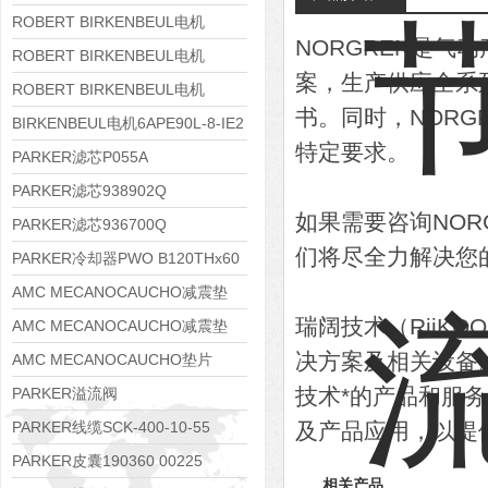
8APE112M-6K-IE3
ROBERT BIRKENBEUL电机
NORGREN是
8APE100L-2 IE3
ROBERT BIRKENBEUL电机
案，生产供应全系列
8APE90S-4 IE3
ROBERT BIRKENBEUL电机
书。同时，NOR
8APE80M-2K-IE3
BIRKENBEUL电机6APE90L-8-IE2
特定要求。
PARKER滤芯P055A
PARKER滤芯938902Q
如果需要咨询NO
PARKER滤芯936700Q
们将尽全力解决您
PARKER冷却器PWO B120THx60
AMC MECANOCAUCHO减震垫
瑞阔技术（RiiK
138552
AMC MECANOCAUCHO减震垫
决方案及相关设备
138551
AMC MECANOCAUCHO垫片
608074
技术*的产品和服
PARKER溢流阀
RE06M35W2N1KWXG087
PARKER线缆SCK-400-10-55
及产品应用，以提
PARKER皮囊190360 00225
相关产品