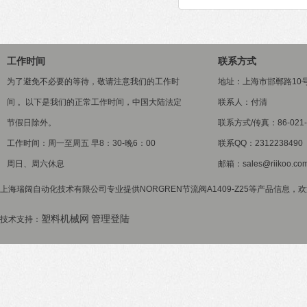
工作时间
联系方式
为了避免不必要的等待，敬请注意我们的工作时
地址：上海市邯郸路10
间 。以下是我们的正常工作时间，中国大陆法定
联系人：付清
节假日除外。
联系方式/传真：86-021-5
工作时间：周一至周五 早8：30-晚6：00
联系QQ：2312238490
周日、周六休息
邮箱：sales@riikoo.co
上海瑞阔自动化技术有限公司专业提供NORGREN节流阀A1409-Z25等产品信息，欢
塑料机械网
管理登陆
技术支持：