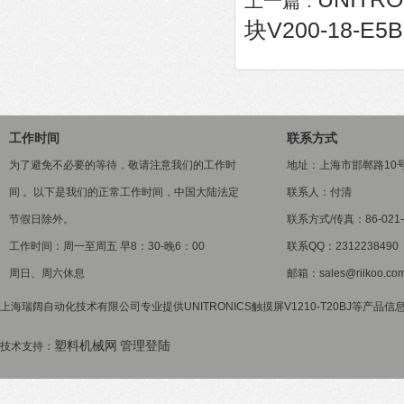
上一篇 :
块V200-18-E5B
工作时间
联系方式
为了避免不必要的等待，敬请注意我们的工作时
地址：上海市邯郸路10
间 。以下是我们的正常工作时间，中国大陆法定
联系人：付清
节假日除外。
联系方式/传真：86-021-5
工作时间：周一至周五 早8：30-晚6：00
联系QQ：2312238490
周日、周六休息
邮箱：sales@riikoo.co
上海瑞阔自动化技术有限公司专业提供UNITRONICS触摸屏V1210-T20BJ等产品信
塑料机械网
管理登陆
技术支持：