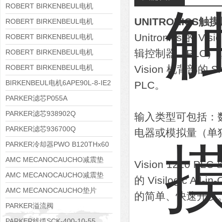
8APE160M-6 IE3
ROBERT BIRKENBEUL电机
UNITRONICS触摸屏
8APE160L-4-IE3
ROBERT BIRKENBEUL电机
Unitronics 的 
8APE112M-6K-IE3
ROBERT BIRKENBEUL电机
8APE100L-2 IE3
辑控制器（PLC）
ROBERT BIRKENBEUL电机
8APE90S-4 IE3
ROBERT BIRKENBEUL电机
Vision 机背部的 
8APE80M-2K-IE3
BIRKENBEUL电机6APE90L-8-IE2
PLC。
PARKER滤芯P055A
PARKER滤芯938902Q
输入类型可包括：
PARKER滤芯936700Q
电器或模拟量（单独销
PARKER冷却器PWO B120THx60
AMC MECANOCAUCHO减震垫
Vision 1210
138552
AMC MECANOCAUCHO减震垫
的 Visilogic 
138551
AMC MECANOCAUCHO垫片
的简单、快速开发
608074
PARKER溢流阀
RE06M35W2N1KWXG087
PARKER线缆SCK-400-10-55