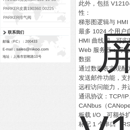
此外，包括 V1210-T
PARKER皮囊190360 00225
性：
PARKER排气阀
梯形图逻辑与 HM
VV01311G0QF1026-54507-H
最多 1024 个用户
联系我们
HMI 曲线图，可
邮编（P.C）：200433
Web 服务器：可
sales@riikoo.com
E-mail：
地址：上海市邯郸路10号
数据
通过数据表实现配
发送邮件功能，支持 
远程访问能力，并进一
通讯协议：TCP/IP
CANbus（CANop
板载 I/O，可额外扩展
标配 1 个串口（RS