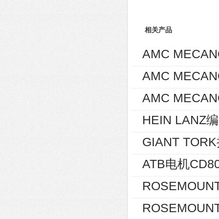
相关产品
AMC MECA
AMC MECA
AMC MECAN
HEIN LANZ编
GIANT TOR
ATB电机CD80
ROSEMOUNT
ROSEMOUNT