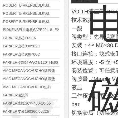
8APE112M-6K-IE3
ROBERT BIRKENBEUL电机
VOITH液压阀DK55
8APE100L-2 IE3
ROBERT BIRKENBEUL电机
技术数据
8APE90S-4 IE3
ROBERT BIRKENBEUL电机
一般
8APE80M-2K-IE3
BIRKENBEUL电机6APE90L-8-IE2
阀类型：先导活塞
PARKER滤芯P055A
安装：4× M6×30 D
PARKER滤芯938902Q
接口连接：块式安装（b
PARKER滤芯936700Q
环境温度：-5 至 +5
PARKER冷却器PWO B120THx60
安装位置：可任意
AMC MECANOCAUCHO减震垫
阀质量（Masse Ven
138552
AMC MECANOCAUCHO减震垫
液压
138551
AMC MECANOCAUCHO垫片
608074
工作压力范围：20–60
PARKER溢流阀
RE06M35W2N1KWXG087
PARKER线缆SCK-400-10-55
bar
PARKER皮囊190360 00225
切换滞后（切换迟滞）