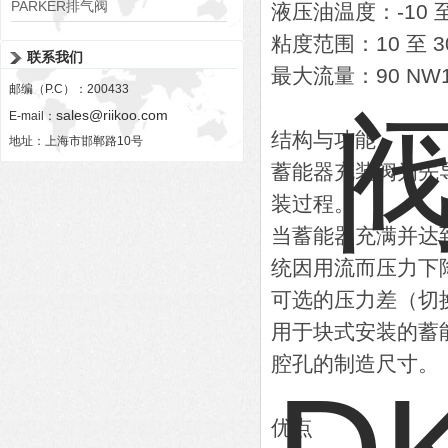
PARKER排气阀
液压油温度：-10 至 
VV01311G0QF1026-54507-H
粘度范围：10 至 30
联系我们
最大流量：90 NW12
邮编（P.C）：200433
sales@riikoo.com
E-mail：
结构与功能
地址：上海市邯郸路10号
蓄能器充装阀为先
装过程。
当蓄能器充满并达
统因用流而压力下
可选的压力差（切换滞
用于块式安装的蓄
腔孔的制造尺寸
优点