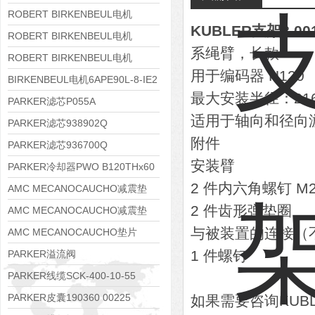
8APE112M-6K-IE3
ROBERT BIRKENBEUL电机
KUBLER支架8.001
8APE100L-2 IE3
ROBERT BIRKENBEUL电机
系绳臂，长款
8APE90S-4 IE3
ROBERT BIRKENBEUL电机
用于编码器 H120
8APE80M-2K-IE3
BIRKENBEUL电机6APE90L-8-IE2
最大安装半径：216
PARKER滤芯P055A
适用于轴向和径向
PARKER滤芯938902Q
附件
PARKER滤芯936700Q
安装臂
PARKER冷却器PWO B120THx60
2 件内六角螺钉 M2.5
AMC MECANOCAUCHO减震垫
2 件齿形弹垫圈
138552
AMC MECANOCAUCHO减震垫
与被装置的连接（
138551
AMC MECANOCAUCHO垫片
608074
1 件螺钉
PARKER溢流阀
RE06M35W2N1KWXG087
PARKER线缆SCK-400-10-55
PARKER皮囊190360 00225
如果需要咨询KU