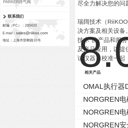
PARKER排气阀
尽全力解决您的问
VV01311G0QF1026-54507-H
联系我们
瑞阔技术（RiiK
邮编（P.C）：200433
决方案及相关设备
sales@riikoo.com
E-mail：
技术*的产品和服
地址：上海市邯郸路10号
及产品应用，以提
试仪器，校准一起
相关产品
OMAL执行器D
NORGREN电磁
NORGREN电磁
NORGREN安