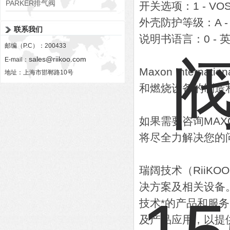
PARKER排气阀
开关选项：1 - VOS
VV01311G0QF1026-54507-H
外壳防护等级：A - 
联系我们
说明书语言：0 - 
邮编（P.C）：200433
sales@riikoo.com
E-mail：
Maxon Intern
地址：上海市邯郸路10号
和燃烧设备的制造
如果需要咨询MA
将尽全力解决您的
瑞阔技术（RiiK
决方案及相关设备
技术*的产品和服
及产品应用，以提