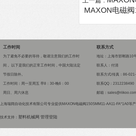
上一篇 :
MAXON电磁阀15
工作时间
联系方式
为了避免不必要的等待，敬请注意我们的工作时
地址：上海市邯郸路10
间 。以下是我们的正常工作时间，中国大陆法定
联系人：付清
节假日除外。
联系方式/传真：86-021-5
工作时间：周一至周五 早8：30-晚6：00
联系QQ：2312238490
周日、周六休息
邮箱：sales@riikoo.co
上海瑞阔自动化技术有限公司专业提供MAXON电磁阀150SMM11-AA11-FA*1A0
塑料机械网
管理登陆
技术支持：