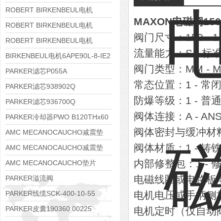
8APE112M-6K-IE3
ROBERT BIRKENBEUL电机
MAXON电磁阀150S
8APE100L-2 IE3
ROBERT BIRKENBEUL电机
阀门尺寸：150 - 1-1
8APE90S-4 IE3
ROBERT BIRKENBEUL电机
流量能力：S - 标
8APE80M-2K-IE3
BIRKENBEUL电机6APE90L-8-IE2
阀门类型：MM - 
PARKER滤芯P055A
常态位置：1 - 常
PARKER滤芯938902Q
防爆等级：1 - 普
PARKER滤芯936700Q
阀体连接：A - AN
PARKER冷却器PWO B120THx60
阀体密封与缓冲材料：
AMC MECANOCAUCHO减震垫
阀体材质：1 - 铸
138552
AMC MECANOCAUCHO减震垫
内部修整包：1 - 修
138551
AMC MECANOCAUCHO垫片
608074
电磁线圈或电路板电压
PARKER溢流阀
RE06M35W2N1KWXG087
PARKER线缆SCK-400-10-55
电机电压或手柄侧板：A 
PARKER皮囊190360 00225
电机定时（仅自动阀