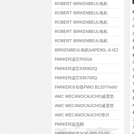
8APE160M-6 IE3
ROBERT BIRKENBEUL电机
8APE160L-4-IE3
ROBERT BIRKENBEUL电机
8APE112M-6K-IE3
ROBERT BIRKENBEUL电机
8APE100L-2 IE3
ROBERT BIRKENBEUL电机
8APE90S-4 IE3
ROBERT BIRKENBEUL电机
8APE80M-2K-IE3
BIRKENBEUL电机6APE90L-8-IE2
PARKER滤芯P055A
PARKER滤芯938902Q
PARKER滤芯936700Q
PARKER冷却器PWO B120THx60
AMC MECANOCAUCHO减震垫
138552
AMC MECANOCAUCHO减震垫
138551
AMC MECANOCAUCHO垫片
608074
PARKER溢流阀
RE06M35W2N1KWXG087
PARKER线缆SCK-400-10-55