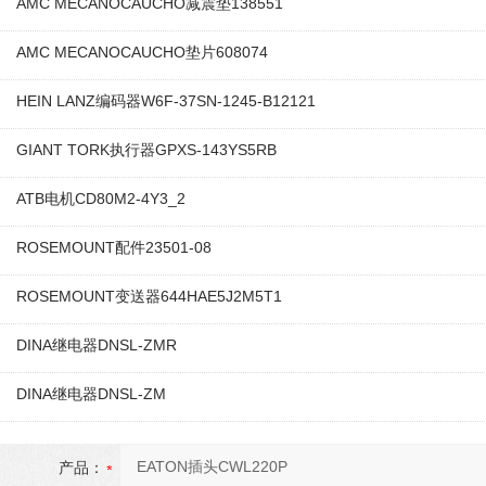
AMC MECANOCAUCHO减震垫138551
AMC MECANOCAUCHO垫片608074
HEIN LANZ编码器W6F-37SN-1245-B12121
GIANT TORK执行器GPXS-143YS5RB
ATB电机CD80M2-4Y3_2
ROSEMOUNT配件23501-08
ROSEMOUNT变送器644HAE5J2M5T1
DINA继电器DNSL-ZMR
DINA继电器DNSL-ZM
产品：