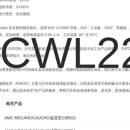
NEMA 配置：L2-20
扭矩等级：14 lbf·in
设计类型：安全握把
Eaton 安全握把锁定插头，适用 #16–12 AWG 导线，20A，工业级，250V，背
构，尼龙材质，适用电缆直径 0.38–1 in，工作温度 -40° 至 60°C。
伊顿（EATON）公司是一家逾百年历史的美国公司，是多元化工业产品制造商。EA
效的管理电力、液压和机械动力。
如果需要咨询EATON插头及其他相关信息，请随时致电瑞阔自动化，我们将尽全力解
瑞阔技术（RiiKOO）主要为汽车制造领域提供测试，分析及应用等方面的解决方案
手合作，通过提供技术*的产品和服务，帮助汽车制造领域更高效，更优质，更便捷地
相关产品
AMC MECANOCAUCHO减震垫138552