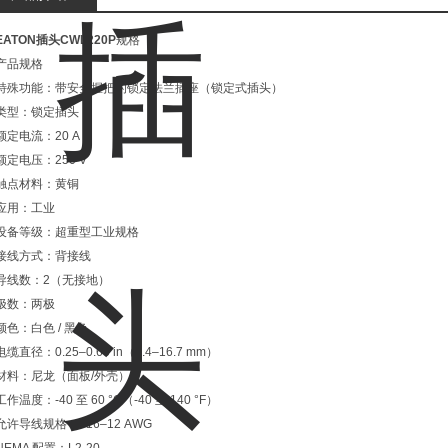
EATON插头CWL220P
规格
产品规格
特殊功能：带安全握把的锁定法兰插座（锁定式插头）
类型：锁定插头
额定电流：20 A
额定电压：250 V
触点材料：黄铜
应用：工业
设备等级：超重型工业规格
接线方式：背接线
导线数：2（无接地）
极数：两极
颜色：白色 / 黑色
电缆直径：0.25–0.66 in（6.4–16.7 mm）
材料：尼龙（面板/外壳）
工作温度：-40 至 60 °C（-40 至 140 °F）
允许导线规格：#16–12 AWG