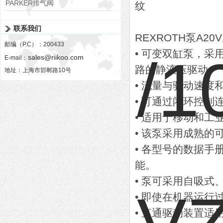
PARKER排气阀
纹
VV01311G0QF1026-54507-H
联系我们
REXROTH泵A2
邮编（P.C）：200433
• 可变双缸泵，
sales@riikoo.com
E-mail：
路的静液压驱动。
地址：上海市邯郸路10号
• 流量与驱动速度
• 可通过闭环控制
• 适用于移动和工
• 该泵采用成熟的
• 各型号的数据
能。
• 泵可采用自吸式、
• 即使在机器运
• 直通驱动装置