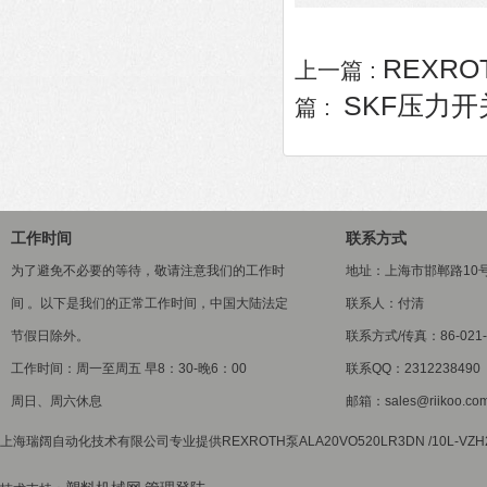
REXROT
上一篇 :
SKF压力开关
篇 :
工作时间
联系方式
为了避免不必要的等待，敬请注意我们的工作时
地址：上海市邯郸路10
间 。以下是我们的正常工作时间，中国大陆法定
联系人：付清
节假日除外。
联系方式/传真：86-021-5
工作时间：周一至周五 早8：30-晚6：00
联系QQ：2312238490
周日、周六休息
邮箱：sales@riikoo.co
上海瑞阔自动化技术有限公司专业提供REXROTH泵ALA20VO520LR3DN /10L-V