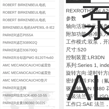
8APE112M-6K-IE3
ROBERT BIRKENBEUL电机
REXROTH泵ALA20
8APE100L-2 IE3
ROBERT BIRKENBEUL电机
参数
8APE90S-4 IE3
ROBERT BIRKENBEUL电机
轴向活塞单元:斜
8APE80M-2K-IE3
BIRKENBEUL电机6APE90L-8-IE2
附加功能:标准压
PARKER滤芯P055A
工作模式:双泵，开
PARKER滤芯938902Q
尺寸:520
PARKER滤芯936700Q
控制装置:LR3DN
PARKER冷却器PWO B120THx60
系列:Series 1, ind
AMC MECANOCAUCHO减震垫
旋转方向:逆时针
138552
AMC MECANOCAUCHO减震垫
密封材料:FKM（
138551
AMC MECANOCAUCHO垫片
608074
驱动轴:DIN 5480
PARKER溢流阀
RE06M35W2N1KWXG087
PARKER线缆SCK-400-10-55
安装法兰:基于 ISO 
PARKER皮囊190360 00225
工作口:SAE 法兰