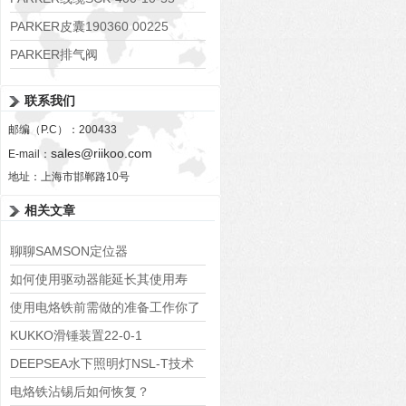
PARKER皮囊190360 00225
PARKER排气阀
VV01311G0QF1026-54507-H
联系我们
邮编（P.C）：200433
sales@riikoo.com
E-mail：
地址：上海市邯郸路10号
相关文章
聊聊SAMSON定位器
如何使用驱动器能延长其使用寿
命？
使用电烙铁前需做的准备工作你了
解吗？
KUKKO滑锤装置22-0-1
DEEPSEA水下照明灯NSL-T技术
数据及外观尺寸图
电烙铁沾锡后如何恢复？