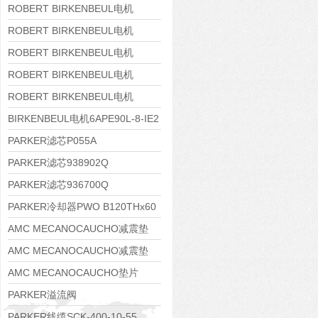
8APE160M-6 IE3
ROBERT BIRKENBEUL电机
8APE160L-4-IE3
ROBERT BIRKENBEUL电机
8APE112M-6K-IE3
ROBERT BIRKENBEUL电机
8APE100L-2 IE3
ROBERT BIRKENBEUL电机
8APE90S-4 IE3
ROBERT BIRKENBEUL电机
8APE80M-2K-IE3
BIRKENBEUL电机6APE90L-8-IE2
PARKER滤芯P055A
PARKER滤芯938902Q
PARKER滤芯936700Q
PARKER冷却器PWO B120THx60
AMC MECANOCAUCHO减震垫
138552
AMC MECANOCAUCHO减震垫
138551
AMC MECANOCAUCHO垫片
608074
PARKER溢流阀
RE06M35W2N1KWXG087
PARKER线缆SCK-400-10-55