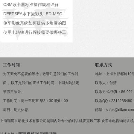
CSM读卡器标准操作规程详解
DEEPSEA水下摄影头LED-MSC-
2065技术数据
倒车影像系统如何提供多角度的图
像以帮助驾驶员全面了解周围环
使用电烙铁进行焊接需要做哪些工
境？
作？
工作时间
联系方式
为了避免不必要的等待，敬请注意我们的工作时
地址：上海市邯郸路10
间 。以下是我们的正常工作时间，中国大陆法定
联系人：付清
节假日除外。
联系方式/传真：86-021-5
工作时间：周一至周五 早8：30-晚6：00
联系QQ：2312238490
周日、周六休息
邮箱：sales@riikoo.co
上海瑞阔自动化技术有限公司是国内外专业的对讲机麦克风厂家,欢迎来电咨询对讲机麦
塑料机械网
管理登陆