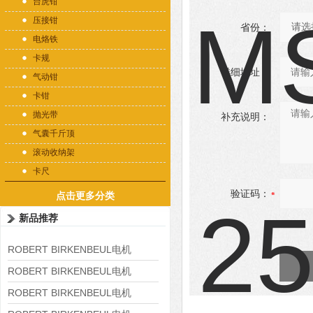
台虎钳
压接钳
省份：
电烙铁
卡规
详细地址：
气动钳
卡钳
抛光带
补充说明：
气囊千斤顶
滚动收纳架
卡尺
验证码：
点击更多分类
新品推荐
ROBERT BIRKENBEUL电机
8APE225M-4-IE3
ROBERT BIRKENBEUL电机
8APE180L-4 IE3
ROBERT BIRKENBEUL电机