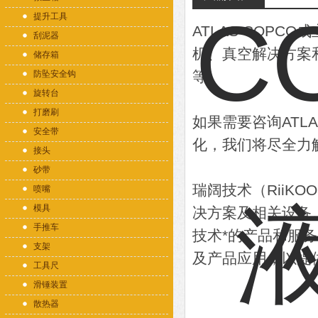
提升工具
ATLAS COPC
刮泥器
机、真空解决方案
储存箱
等。
防坠安全钩
旋转台
打磨刷
如果需要咨询ATL
安全带
化，我们将尽全力
接头
砂带
瑞阔技术（RiiK
喷嘴
模具
决方案及相关设备
手推车
技术*的产品和服
支架
及产品应用，以提
工具尺
滑锤装置
散热器