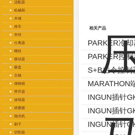
适配器
机械刷
木锤
推车
相关产品
夹钳
PARKER冷却器
分离器
螺栓
PARKER控制
驱动器
吸盘
S+B主令控制器V
主轴
MARATHON端
储物箱
劈开器
INGUN插针GK
拔销器
研磨膜
INGUN插针GK
抛光机
INGUN插针GK
刷子
切割器