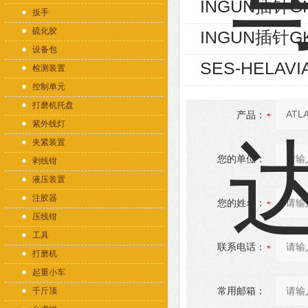
INGUN插针GK
扳手
硫化胶
INGUN插针GK
设备包
SES-HELAVI
检测装置
控制单元
打磨机托盘
产品：
紫外线灯
夹紧装置
您的单位：
剥线钳
液压装置
注胶器
您的姓名：
压线钳
工具
联系电话：
打磨机
起重小车
常用邮箱：
千斤顶