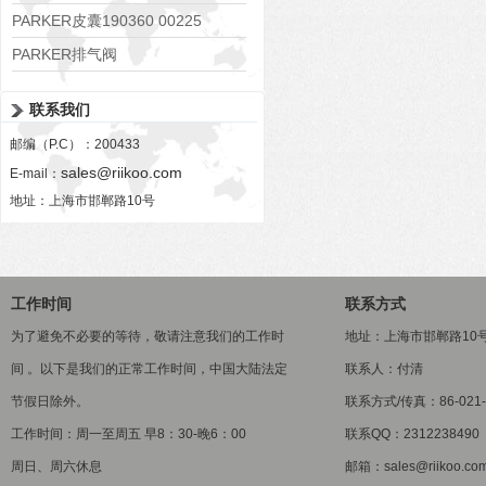
PARKER皮囊190360 00225
PARKER排气阀
VV01311G0QF1026-54507-H
联系我们
邮编（P.C）：200433
sales@riikoo.com
E-mail：
地址：上海市邯郸路10号
工作时间
联系方式
为了避免不必要的等待，敬请注意我们的工作时
地址：上海市邯郸路10
间 。以下是我们的正常工作时间，中国大陆法定
联系人：付清
节假日除外。
联系方式/传真：86-021-5
工作时间：周一至周五 早8：30-晚6：00
联系QQ：2312238490
周日、周六休息
邮箱：sales@riikoo.co