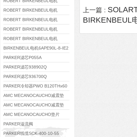
8APE160M-6 IE3
ROBERT BIRKENBEUL电机
SOLAR
上一篇 :
8APE160L-4-IE3
ROBERT BIRKENBEUL电机
BIRKENBEUL电
8APE112M-6K-IE3
ROBERT BIRKENBEUL电机
8APE100L-2 IE3
ROBERT BIRKENBEUL电机
8APE90S-4 IE3
ROBERT BIRKENBEUL电机
8APE80M-2K-IE3
BIRKENBEUL电机6APE90L-8-IE2
PARKER滤芯P055A
PARKER滤芯938902Q
PARKER滤芯936700Q
PARKER冷却器PWO B120THx60
AMC MECANOCAUCHO减震垫
138552
AMC MECANOCAUCHO减震垫
138551
AMC MECANOCAUCHO垫片
608074
PARKER溢流阀
RE06M35W2N1KWXG087
PARKER线缆SCK-400-10-55