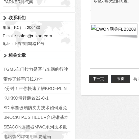
尽全力解决您的问题。
PARKER排气阀
VV01311G0QF1026-54507-H
联系我们
邮编（P.C）：200433
sales@riikoo.com
E-mail：
地址：上海市邯郸路10号
相关文章
TGM5车门拉力是否与车辆的行驶
速度有关？
带你了解车门拉力计
下一页
末页
共 
2分钟！带你快速了解KROEPLIN
卡规！
KUKKO滑锤装置22-0-1
SDI车窗玻璃防夹力技术如何避免
儿童和宠物发生事故？
BROCKHAUS HEUER台虎钳基本
操作,新手不得不看！
SEACON连接器MWC系列技术数
据
电烙铁的焊锡用量要适当