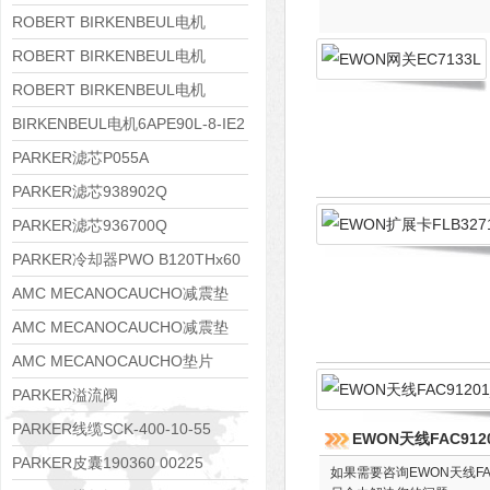
8APE112M-6K-IE3
ROBERT BIRKENBEUL电机
8APE100L-2 IE3
ROBERT BIRKENBEUL电机
8APE90S-4 IE3
ROBERT BIRKENBEUL电机
8APE80M-2K-IE3
BIRKENBEUL电机6APE90L-8-IE2
PARKER滤芯P055A
PARKER滤芯938902Q
PARKER滤芯936700Q
PARKER冷却器PWO B120THx60
AMC MECANOCAUCHO减震垫
138552
AMC MECANOCAUCHO减震垫
138551
AMC MECANOCAUCHO垫片
608074
PARKER溢流阀
RE06M35W2N1KWXG087
PARKER线缆SCK-400-10-55
EWON天线FAC9120
PARKER皮囊190360 00225
如果需要咨询EWON天线FA