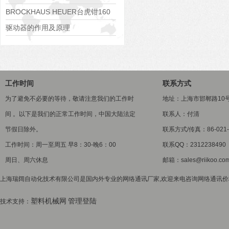
BROCKHAUS HEUER台虎钳160
描述
驱动器的作用及原理
工作时间
联系方式
为了避免不必要的等待，敬请注意我们的工作时
地址：上海市邯郸路10
间 。以下是我们的正常工作时间，中国大陆法定
联系人：付清
节假日除外。
联系方式/传真：86-021-5
工作时间：周一至周五 早8：30-晚6：00
联系QQ：2312238490
周日、周六休息
邮箱：sales@riikoo.co
上海瑞阔自动化技术有限公司是国内外专业的网络通讯厂家,欢迎来电咨询网络通讯价格
塑料机械网
管理登陆
技术支持：