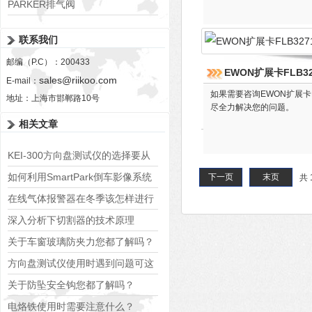
PARKER排气阀
VV01311G0QF1026-54507-H
联系我们
邮编（P.C）：200433
EWON扩展卡FLB32
sales@riikoo.com
E-mail：
如果需要咨询EWON扩展卡
地址：上海市邯郸路10号
尽全力解决您的问题。
相关文章
KEI-300方向盘测试仪的选择要从
哪五点入
如何利用SmartPark倒车影像系统
下一页
末页
共 
提高驾驶安全性？
在线气体报警器在冬季该怎样进行
保养
深入分析下切割器的技术原理
关于车窗玻璃防夹力您都了解吗？
方向盘测试仪使用时遇到问题可这
样解决
关于防坠安全钩您都了解吗？
电烙铁使用时需要注意什么？