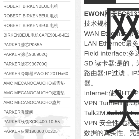
8APE112M-6K-IE3
ROBERT BIRKENBEUL电机
EWON网关EC613
8APE100L-2 IE3
ROBERT BIRKENBEUL电机
技术规格
8APE90S-4 IE3
ROBERT BIRKENBEUL电机
WAN Ethernet:最多
8APE80M-2K-IE3
BIRKENBEUL电机6APE90L-8-IE2
LAN Ethernet:最多
PARKER滤芯P055A
Field interfa
PARKER滤芯938902Q
SD 读卡器:是的，为
PARKER滤芯936700Q
路由器:IP过滤，
PARKER冷却器PWO B120THx60
器。
AMC MECANOCAUCHO减震垫
Internet:使用HT
138552
AMC MECANOCAUCHO减震垫
VPN Tunneling:O
138551
AMC MECANOCAUCHO垫片
608074
Talk2M:Talk2M F
PARKER溢流阀
RE06M35W2N1KWXG087
PARKER线缆SCK-400-10-55
VPN 安全性:远程
PARKER皮囊190360 00225
数据的真实性、完整