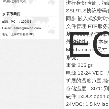
PARKER排气阀
进行身份验证，端
VV01311G0QF1026-54507-H
SSL/TLS协议密
联系我们
同步:嵌入式实时时
邮编（P.C）：200433
文件管理:FTP服
sales@riikoo.com
E-mail：
基于web的配置:
地址：上海市邯郸路10号
外的软件)。基本身
Mechanicals 尺寸:
系统。
重量:205 gr.
电源:12-24 VDC +/
扩展的温度范围:操作温度
存储温度: -30°C 到
硬件:1xDO: open dra
24VDC; 1.5 kV isol