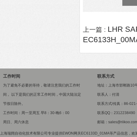
LHR S
上一篇 :
EC6133H_00M
工作时间
联系方式
为了避免不必要的等待，敬请注意我们的工作时
地址：上海市邯郸路10
间 。以下是我们的正常工作时间，中国大陆法定
联系人：付清
节假日除外。
联系方式/传真：86-021-5
工作时间：周一至周五 早8：30-晚6：00
联系QQ：2312238490
周日、周六休息
邮箱：sales@riikoo.co
上海瑞阔自动化技术有限公司专业提供EWON网关EC6133D_01MA等产品信息，欢迎