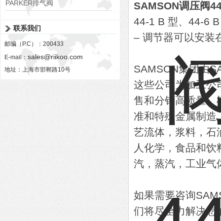
PARKER排气阀
SAMSON调压阀44
VV01311G0QF1026-54507-H
44-1 B 型、44-6 
联系我们
– 调节器可以安
邮编（P.C）：200433
sales@riikoo.com
E-mail：
SAMSON集团由S
地址：上海市邯郸路10号
这些公司为加工公司
售和分销高质量，
准和特殊金属制造
艺流体，浆料，石
人化学，食品和饮
汽，蒸汽，工业气
如果需要咨询SA
们将尽全力解决您