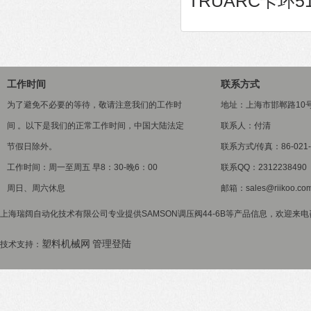
TRUARC卡环51
工作时间
联系方式
为了避免不必要的等待，敬请注意我们的工作时
地址：上海市邯郸路10
间 。以下是我们的正常工作时间，中国大陆法定
联系人：付清
节假日除外。
联系方式/传真：86-021-5
工作时间：周一至周五 早8：30-晚6：00
联系QQ：2312238490
周日、周六休息
邮箱：sales@riikoo.co
上海瑞阔自动化技术有限公司专业提供SAMSON调压阀44-6B等产品信息，欢迎来电咨
塑料机械网
管理登陆
技术支持：