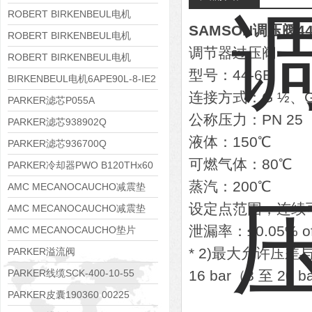
8APE112M-6K-IE3
ROBERT BIRKENBEUL电机
SAMSON调压阀44
8APE100L-2 IE3
ROBERT BIRKENBEUL电机
调节器过压阀
8APE90S-4 IE3
ROBERT BIRKENBEUL电机
型号：44-6B
8APE80M-2K-IE3
BIRKENBEUL电机6APE90L-8-IE2
连接方式：G ½、G 
PARKER滤芯P055A
公称压力：PN 25
PARKER滤芯938902Q
液体：150℃
PARKER滤芯936700Q
可燃气体：80℃
PARKER冷却器PWO B120THx60
蒸汽：200℃
AMC MECANOCAUCHO减震垫
设定点范围，连续可调
138552
AMC MECANOCAUCHO减震垫
泄漏率：≤0.05% of
138551
AMC MECANOCAUCHO垫片
608074
* 2)最大允许压
PARKER溢流阀
RE06M35W2N1KWXG087
PARKER线缆SCK-400-10-55
16 bar（8 至 2
PARKER皮囊190360 00225