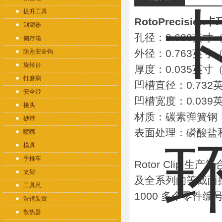
提升工具
RotoPrecision卡
刮泥器
孔径：0.688英寸（
储存箱
外径：0.763英寸（
防坠安全钩
旋转台
厚度：0.035英寸（
打磨刷
凹槽直径：0.732英
安全带
凹槽宽度：0.039英
接头
材质：碳素弹簧钢
砂带
表面处理：磷酸盐
喷嘴
模具
手推车
Rotor Clip 
支架
及全系列的等截面挡
工具尺
1000 多个零件编
滑锤装置
散热器