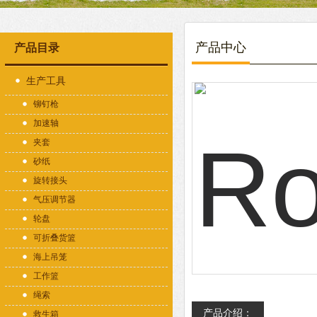
产品中心
产品目录
生产工具
铆钉枪
加速轴
夹套
砂纸
旋转接头
气压调节器
轮盘
可折叠货篮
海上吊笼
工作篮
绳索
产品介绍：
救生箱