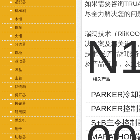
适配器
如果需要咨询TR
机械刷
尽全力解决您的问
木锤
推车
瑞阔技术（RiiK
夹钳
决方案及相关设备
分离器
技术*的产品和服
螺栓
驱动器
及产品应用，以提
吸盘
主轴
相关产品
储物箱
PARKER冷却器
劈开器
拔销器
PARKER控制
研磨膜
抛光机
S+B主令控制器V
刷子
MARATHON端
切割器