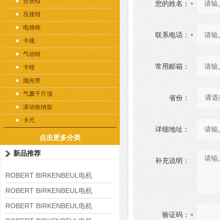
台虎钳
您的姓名：
压接钳
电烙铁
联系电话：
卡规
气动钳
常用邮箱：
卡钳
抛光带
气囊千斤顶
省份：
滚动收纳架
卡尺
详细地址：
点击更多分类
新品推荐
补充说明：
ROBERT BIRKENBEUL电机
8APE225M-4-IE3
ROBERT BIRKENBEUL电机
8APE180L-4 IE3
ROBERT BIRKENBEUL电机
验证码：