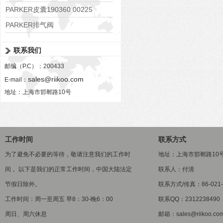
PARKER皮囊190360 00225
PARKER排气阀
VV01311G0QF1026-54507-H
联系我们
邮编（P.C）：200433
sales@riikoo.com
E-mail：
地址：上海市邯郸路10号
工作时间
联系方式
为了避免不必要的等待，敬请注意我们的工作时
地址：上海市邯郸路10
间 。以下是我们的正常工作时间，中国大陆法定
联系人：付清
节假日除外。
联系方式/传真：86-021-5
工作时间：周一至周五 早8：30-晚6：00
联系QQ：2312238490
周日、周六休息
邮箱：sales@riikoo.co