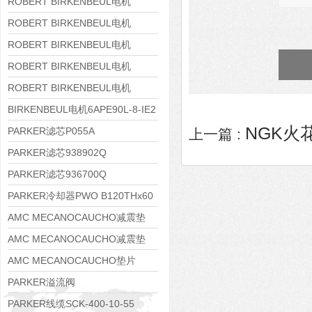
8APE160M-6 IE3
ROBERT BIRKENBEUL电机
8APE160L-4-IE3
ROBERT BIRKENBEUL电机
8APE112M-6K-IE3
ROBERT BIRKENBEUL电机
8APE100L-2 IE3
ROBERT BIRKENBEUL电机
8APE90S-4 IE3
ROBERT BIRKENBEUL电机
8APE80M-2K-IE3
BIRKENBEUL电机6APE90L-8-IE2
NGK火
PARKER滤芯P055A
上一篇 :
PARKER滤芯938902Q
PARKER滤芯936700Q
PARKER冷却器PWO B120THx60
AMC MECANOCAUCHO减震垫
138552
AMC MECANOCAUCHO减震垫
138551
AMC MECANOCAUCHO垫片
608074
PARKER溢流阀
RE06M35W2N1KWXG087
PARKER线缆SCK-400-10-55